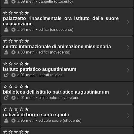
-
a 39 metri
cappelle
(ottocento)
☆ ☆ ☆ ☆ ★
palazzetto rinascimentale ora istituto delle suore
calasanziane
-
a 64 metri
edifici
(cinquecento)
☆ ☆ ☆ ☆ ★
centro internazionale di animazione missionaria
-
a 80 metri
edifici
(novecento)
☆ ☆ ☆ ☆ ★
istituto patristico augustinianum
-
a 91 metri
istituti religiosi
☆ ☆ ☆ ☆ ★
biblioteca dell'istituto patristico augustinianum
-
a 91 metri
biblioteche universitarie
☆ ☆ ☆ ☆ ★
natività di borgo santo spirito
-
a 95 metri
edicole sacre
(ottocento)
☆ ☆ ☆ ☆ ★