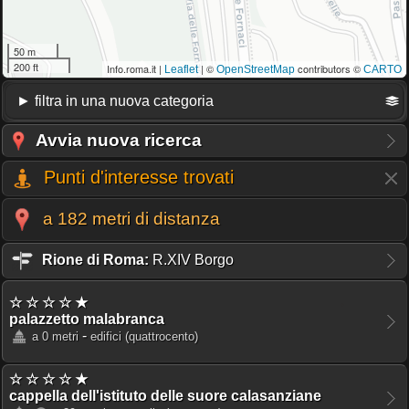
50 m
200 ft
Info.roma.it |
| ©
contributors ©
Leaflet
OpenStreetMap
CARTO
Avvia nuova ricerca
Punti d'interesse trovati
a 182 metri di distanza
Rione di Roma:
R.XIV Borgo
☆ ☆ ☆ ☆ ★
palazzetto malabranca
-
a 0 metri
edifici
(quattrocento)
☆ ☆ ☆ ☆ ★
cappella dell'istituto delle suore calasanziane