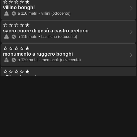
☆ ☆ ☆ ☆ ★
villino bonghi
-
a 116 metri
villini
(ottocento)
☆ ☆ ☆ ☆ ★
sacro cuore di gesù a castro pretorio
-
a 118 metri
basiliche
(ottocento)
☆ ☆ ☆ ☆ ★
monumento a ruggero bonghi
-
a 120 metri
memoriali
(novecento)
☆ ☆ ☆ ☆ ★
villino de renzis
-
a 130 metri
edifici
(ottocento)
☆ ☆ ☆ ★ ★
villino cavazzi della somaglia
-
a 135 metri
villini
(novecento)
☆ ☆ ☆ ☆ ★
palazzo aci a via marsala
-
a 136 metri
edifici
(novecento)