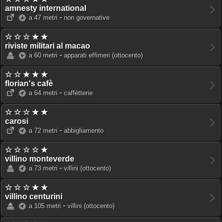
amnesty international
-
a 47 metri
non governative
☆ ☆ ☆ ★ ★
riviste militari al macao
-
a 60 metri
apparati effimeri
(ottocento)
☆ ☆ ★ ★ ★
florian's cafè
-
a 64 metri
caffètterie
☆ ☆ ☆ ★ ★
carosi
-
a 72 metri
abbigliamento
☆ ☆ ☆ ☆ ★
villino monteverde
-
a 73 metri
villini
(ottocento)
☆ ☆ ☆ ★ ★
villino centurini
-
a 105 metri
villini
(ottocento)