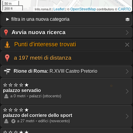
50 m
200 ft
Info.roma.it |
| ©
contributors ©
Leaflet
OpenStreetMap
CARTO
Avvia nuova ricerca
Punti d'interesse trovati
a 197 metri di distanza
Rione di Roma:
R.XVIII Castro Pretorio
☆ ☆ ☆ ☆ ★
palazzo servadio
-
a 0 metri
palazzi
(ottocento)
☆ ☆ ☆ ☆ ★
palazzo del corriere dello sport
-
a 27 metri
edifici
(novecento)
☆ ☆ ☆ ★ ★