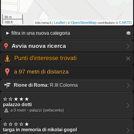
30 m
100 ft
Info.roma.it |
| ©
contributors ©
Leaflet
OpenStreetMap
CARTO
Avvia nuova ricerca
Punti d'interesse trovati
a 97 metri di distanza
Rione di Roma:
R.III Colonna
☆ ☆ ★ ★ ★
palazzo dotti
-
a 0 metri
palazzi
(settecento)
☆ ☆ ☆ ☆ ★
targa in memoria di nikolai gogol