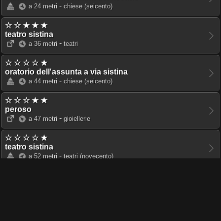
-
a 24 metri
chiese
(seicento)
☆ ☆ ★ ★ ★
teatro sistina
-
a 36 metri
teatri
☆ ☆ ☆ ☆ ★
oratorio dell'assunta a via sistina
-
a 44 metri
chiese
(seicento)
☆ ☆ ☆ ★ ★
peroso
-
a 47 metri
gioiellerie
☆ ☆ ☆ ☆ ★
teatro sistina
-
a 52 metri
teatri
(novecento)
☆ ☆ ☆ ☆ ★
casa seicentesca a via zucchelli 23a
-
a 56 metri
edifici
(seicento)
☆ ☆ ☆ ☆ ★