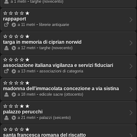
-
a 1 metri
targhe
(novecento)
☆ ☆ ☆ ☆ ★
rappaport
-
a 11 metri
librerie antiquarie
☆ ☆ ☆ ☆ ★
targa in memoria di ciprian norwid
-
a 12 metri
targhe
(novecento)
☆ ☆ ☆ ☆ ★
associazione italiana vigilanza e servizi fiduciari
-
a 13 metri
associazioni di categoria
☆ ☆ ☆ ☆ ★
madonna dell'immacolata concezione a via sistina
-
a 18 metri
edicole sacre
(ottocento)
☆ ☆ ☆ ★ ★
palazzo perucchi
-
a 21 metri
palazzi
(seicento)
☆ ☆ ☆ ☆ ★
santa francesca romana del riscatto