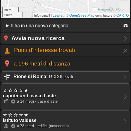
50 m
200 ft
Info.roma.it |
| ©
contributors ©
Leaflet
OpenStreetMap
CARTO
Avvia nuova ricerca
Punti d'interesse trovati
a 196 metri di distanza
Rione di Roma:
R.XXII Prati
☆ ☆ ☆ ☆ ★
caputmundi casa d'aste
-
a 14 metri
case d´aste
☆ ☆ ☆ ☆ ★
istituto valdese
-
a 78 metri
edifici
(novecento)