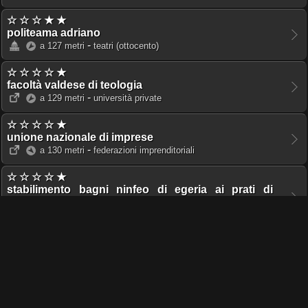
☆ ☆ ☆ ★ ★
politeama adriano
-
a 127 metri
teatri
(ottocento)
☆ ☆ ☆ ☆ ★
facoltà valdese di teologia
-
a 129 metri
università private
☆ ☆ ☆ ☆ ★
unione nazionale di imprese
-
a 130 metri
federazioni imprenditoriali
☆ ☆ ☆ ☆ ★
stabilimento bagni ninfeo di egeria ai prati di
castello
-
a 134 metri
impianti sportivi
(ottocento)
☆ ☆ ☆ ★ ★
chiesa valdese a prati
-
a 135 metri
luoghi di culto
(novecento)
☆ ☆ ☆ ☆ ★
pontificio collegio pio latino americano