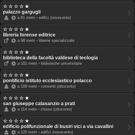
☆ ☆ ☆ ☆ ★
palazzo gargugli
-
a 81 metri
edifici
(novecento)
☆ ☆ ☆ ☆ ★
libreria forense editrice
-
a 98 metri
librerie specializzate
☆ ☆ ☆ ☆ ★
biblioteca della facoltà valdese di teologia
-
a 101 metri
biblioteche universitarie
☆ ☆ ☆ ☆ ★
pontificio istituto ecclesiastico polacco
-
a 109 metri
conventi
(ottocento)
☆ ☆ ☆ ☆ ★
san giuseppe calasanzio a prati
-
a 114 metri
chiese
(ottocento)
☆ ☆ ☆ ☆ ★
edificio polifunzionale di busiri vici a via cavallini
-
a 120 metri
edifici
(novecento)