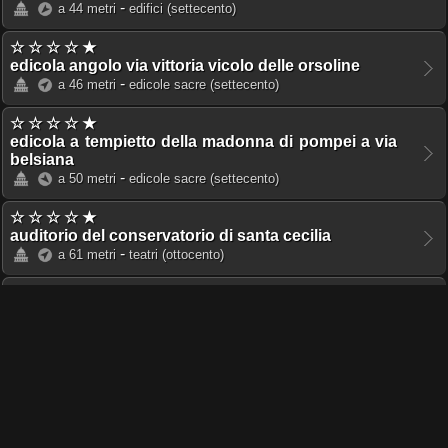
-
a 44 metri
edifici
(settecento)
☆ ☆ ☆ ☆ ★
edicola angolo via vittoria vicolo delle orsoline
-
a 46 metri
edicole sacre
(settecento)
☆ ☆ ☆ ☆ ★
edicola a tempietto della madonna di pompei a via
belsiana
-
a 50 metri
edicole sacre
(settecento)
☆ ☆ ☆ ☆ ★
auditorio del conservatorio di santa cecilia
-
a 61 metri
teatri
(ottocento)
☆ ☆ ☆ ☆ ★
palazzo lezzani
-
a 75 metri
palazzi
(ottocento)
☆ ☆ ★ ★ ★
auditorio del conservatorio di santa cecilia
-
a 79 metri
auditori
☆ ☆ ☆ ☆ ★