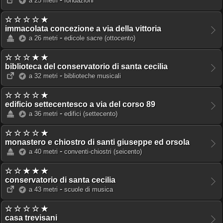
a 25 metri
fondazioni
☆ ☆ ☆ ☆ ★
immacolata concezione a via della vittoria
-
a 26 metri
edicole sacre
(ottocento)
☆ ☆ ☆ ★ ★
biblioteca del conservatorio di santa cecilia
-
a 32 metri
biblioteche musicali
☆ ☆ ☆ ☆ ★
edificio settecentesco a via del corso 89
-
a 36 metri
edifici
(settecento)
☆ ☆ ☆ ☆ ★
monastero e chiostro di santi giuseppe ed orsola
-
a 40 metri
conventi-chiostri
(seicento)
☆ ☆ ★ ★ ★
conservatorio di santa cecilia
-
a 43 metri
scuole di musica
☆ ☆ ☆ ☆ ★
casa trevisani