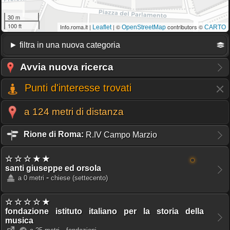
30 m
100 ft
Info.roma.it |
| ©
contributors ©
Leaflet
OpenStreetMap
CARTO
Avvia nuova ricerca
Punti d'interesse trovati
a 124 metri di distanza
Rione di Roma:
R.IV Campo Marzio
☆ ☆ ☆ ★ ★
santi giuseppe ed orsola
-
a 0 metri
chiese
(settecento)
☆ ☆ ☆ ☆ ★
fondazione istituto italiano per la storia della
musica
-