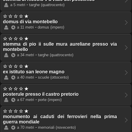
-
a 5 metri
targhe
(quattrocento)
☆ ☆ ☆ ☆ ★
domus di via montebello
-
a 11 metri
domus
(impero)
☆ ☆ ☆ ☆ ★
stemma di pio ii sulle mura aureliane presso via
montebello
-
a 34 metri
targhe
(quattrocento)
☆ ☆ ☆ ☆ ★
ex istituto san leone magno
-
a 40 metri
scuole
(ottocento)
☆ ☆ ☆ ☆ ★
posterule presso il castro pretorio
-
a 67 metri
porte
(impero)
☆ ☆ ☆ ☆ ★
monumento ai caduti dei ferrovieri nella prima
guerra mondiale
-
a 70 metri
memoriali
(novecento)