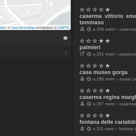
☆ ☆ ☆ ☆ ★
caserma vittorio em
tommaso
| ©
contributors ©
-
flet
OpenStreetMap
CARTO
a 289 metri
caserme
☆ ☆ ☆ ★ ★
palmieri
-
a 291 metri
pasticce
☆ ☆ ☆ ☆ ★
casa museo gorga
-
a 296 metri
musei
(
☆ ☆ ☆ ☆ ★
caserma regina margh
-
a 297 metri
caserme
☆ ☆ ☆ ☆ ★
fontana delle cariatidi
-
a 311 metri
fontane