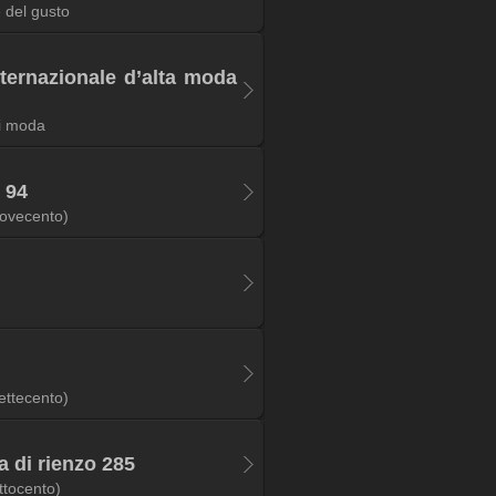
 del gusto
nternazionale d’alta moda
i moda
 94
ovecento)
ettecento)
a di rienzo 285
ttocento)