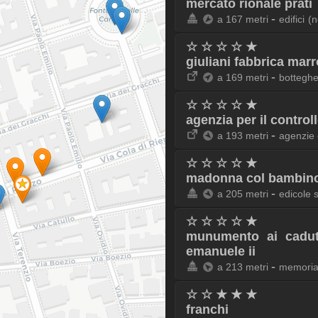
mercato rionale prati
-
a 167 metri
edifici
(n
☆ ☆ ☆ ☆ ★
giuliani fabbrica mar
-
a 169 metri
botteghe
☆ ☆ ☆ ☆ ★
agenzia per il controll
-
a 193 metri
agenzie
☆ ☆ ☆ ☆ ★
madonna col bambino d
-
a 205 metri
edicole 
☆ ☆ ☆ ☆ ★
munumento ai caduti
emanuele ii
-
a 213 metri
memoria
☆ ☆ ★ ★ ★
franchi