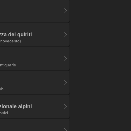
za dei quiriti
(novecento)
antiquarie
ub
ionale alpini
onici