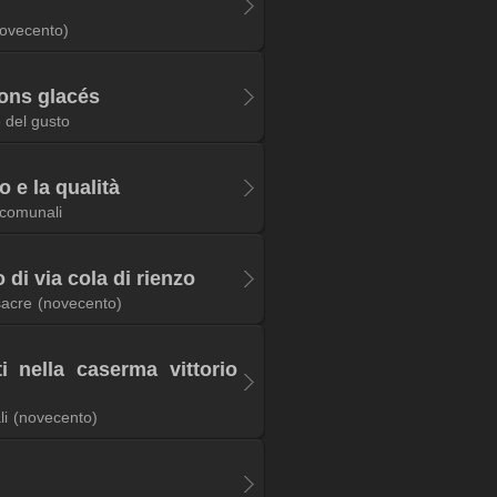
ovecento)
rons glacés
 del gusto
o e la qualità
 comunali
i via cola di rienzo
sacre
(novecento)
 nella caserma vittorio
li
(novecento)