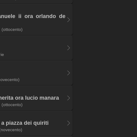
anuele ii ora orlando de
(ottocento)
rie
novecento)
erita ora lucio manara
(ottocento)
 a piazza dei quiriti
(novecento)