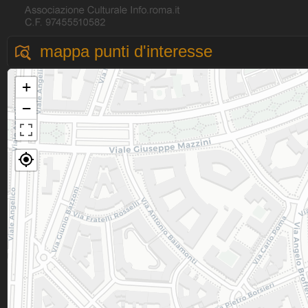
mappa punti d'interesse
+
−