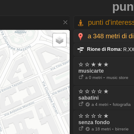
pun
punti d'interess
a 348 metri di d
Rione di Roma:
R.XXI
☆ ☆ ★ ★ ★
musicarte
-
a 0 metri
music store
☆ ☆ ☆ ☆ ★
sabatini
-
a 4 metri
fotografia
☆ ☆ ☆ ☆ ★
senza fondo
-
a 18 metri
birrerie