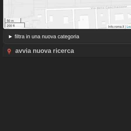
50 m
200 ft
Info.roma.it |
Lea
avvia nuova ricerca