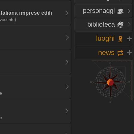
personaggi
italiana imprese edili
vecento)
biblioteca
luoghi
news
ie
ie