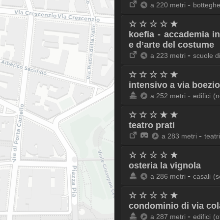
-
a 220 metri
botteghe
☆ ☆ ☆ ☆ ★
koefia - accademia i
e d’arte del costume
-
a 223 metri
scuole d
☆ ☆ ☆ ☆ ★
intensivo a via boezio
-
a 252 metri
edifici
(n
☆ ☆ ☆ ★ ★
teatro prati
-
a 283 metri
teatri
☆ ☆ ☆ ☆ ★
osteria la vignola
-
a 286 metri
casali
(s
☆ ☆ ☆ ☆ ★
condominio di via col
-
a 287 metri
edifici
(o