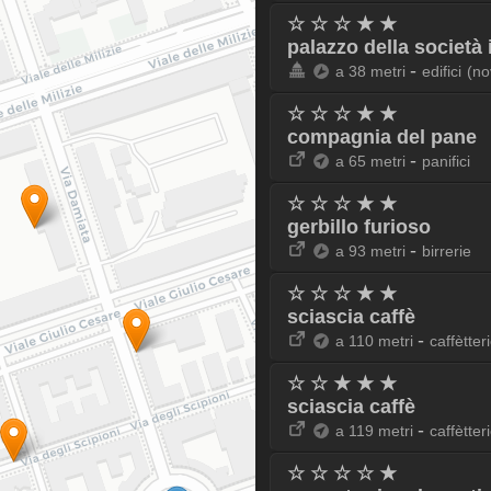
☆ ☆ ☆ ★ ★
palazzo della società 
-
a 38 metri
edifici
(no
☆ ☆ ☆ ★ ★
compagnia del pane
-
a 65 metri
panifici
☆ ☆ ☆ ★ ★
gerbillo furioso
-
a 93 metri
birrerie
☆ ☆ ☆ ★ ★
sciascia caffè
-
a 110 metri
caffètter
☆ ☆ ★ ★ ★
sciascia caffè
-
a 119 metri
caffètter
☆ ☆ ☆ ☆ ★