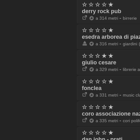
☆ ☆ ☆ ☆ ★
derry rock pub
-
a 314 metri
birrerie
☆ ☆ ☆ ☆ ★
esedra arborea di piaz
-
a 316 metri
giardini
☆ ☆ ☆ ★ ★
giulio cesare
-
a 329 metri
librerie 
☆ ☆ ☆ ☆ ★
fonclea
-
a 331 metri
music cl
☆ ☆ ☆ ☆ ★
coro associazione naz
-
a 335 metri
cori polif
☆ ☆ ☆ ☆ ★
dan john - prati