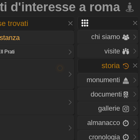
ti d'interesse a roma
e trovati
chi siamo
istanza
visite
I Prati
storia
monumenti
documenti
gallerie
almanacco
cronologia