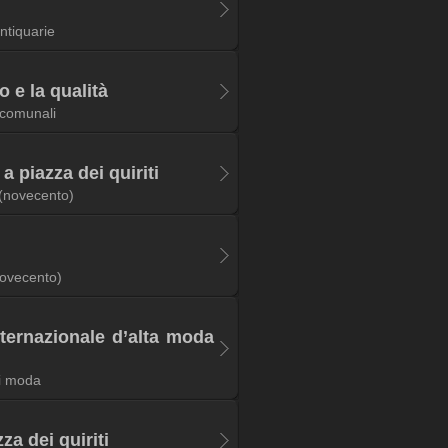
antiquarie
o e la qualità
 comunali
 a piazza dei quiriti
(novecento)
ovecento)
nternazionale d’alta moda
i moda
za dei quiriti