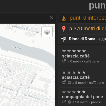
pun
punti d'interess
a 370 metri di d
Rione di Roma:
R.XXI
☆ ☆ ★ ★ ★
sciascia caffè
-
a 0 metri
caffètterie
☆ ☆ ☆ ★ ★
sciascia caffè
-
a 9 metri
caffètterie
☆ ☆ ☆ ★ ★
compagnia del pane
-
a 53 metri
panifici