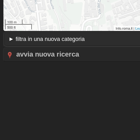
100 m
500 ft
Info.roma.it |
Lea
avvia nuova ricerca