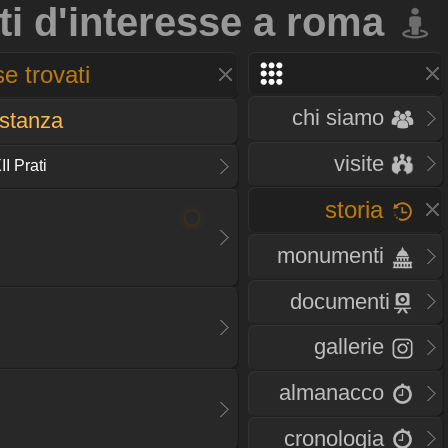
ti d'interesse a roma
e trovati
chi siamo
istanza
visite
I Prati
storia
monumenti
documenti
gallerie
almanacco
cronologia