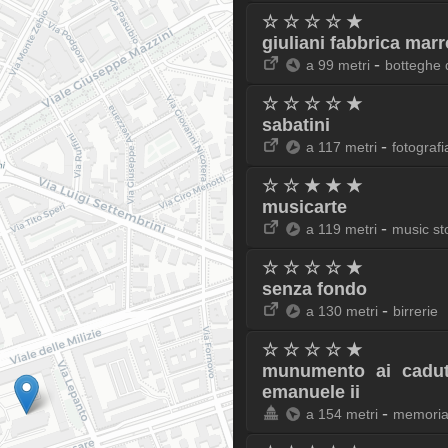
☆ ☆ ☆ ☆ ★
giuliani fabbrica mar
-
a 99 metri
botteghe 
☆ ☆ ☆ ☆ ★
sabatini
-
a 117 metri
fotografi
☆ ☆ ★ ★ ★
musicarte
-
a 119 metri
music st
☆ ☆ ☆ ☆ ★
senza fondo
-
a 130 metri
birrerie
☆ ☆ ☆ ☆ ★
munumento ai caduti
emanuele ii
-
a 154 metri
memoria