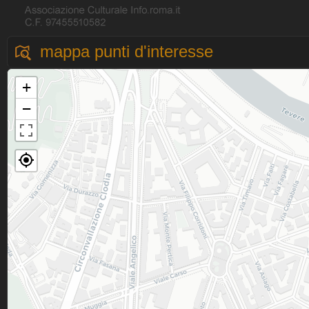
mappa punti d'interesse
+
−