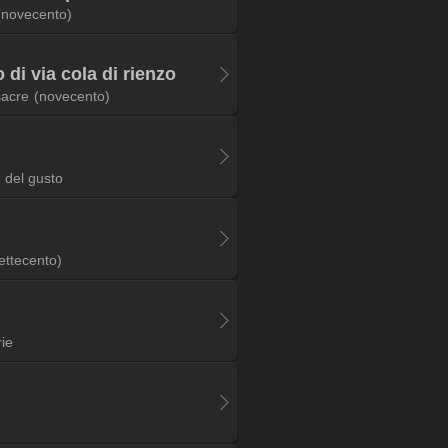
(novecento)
i via cola di rienzo
sacre
(novecento)
 del gusto
ettecento)
rie