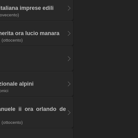
italiana imprese edili
ovecento)
erita ora lucio manara
(ottocento)
ionale alpini
onici
anuele ii ora orlando de
(ottocento)