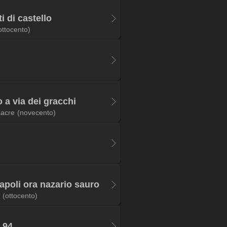
i di castello
ottocento)
a via dei gracchi
sacre
(novecento)
apoli ora nazario sauro
(ottocento)
 94