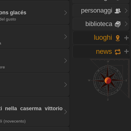
personaggi
rons glacés
del gusto
biblioteca
luoghi
a
news
ore
 nella caserma vittorio
li
(novecento)