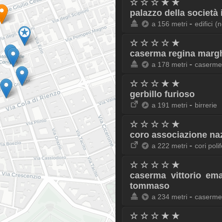
☆ ☆ ☆ ★ ★
palazzo della società 
-
a 156 metri
edifici
(n
☆ ☆ ☆ ☆ ★
caserma regina margh
-
a 178 metri
caserme
☆ ☆ ☆ ★ ★
gerbillo furioso
-
a 191 metri
birrerie
☆ ☆ ☆ ☆ ★
coro associazione naz
-
a 222 metri
cori polif
☆ ☆ ☆ ☆ ★
caserma vittorio em
tommaso
-
a 234 metri
caserme
☆ ☆ ☆ ★ ★