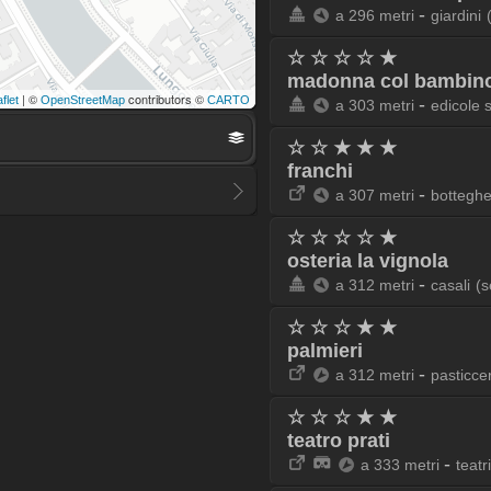
-
a 296 metri
giardini
☆ ☆ ☆ ☆ ★
madonna col bambino d
| ©
contributors ©
-
flet
OpenStreetMap
CARTO
a 303 metri
edicole 
☆ ☆ ★ ★ ★
franchi
-
a 307 metri
botteghe
☆ ☆ ☆ ☆ ★
osteria la vignola
-
a 312 metri
casali
(s
☆ ☆ ☆ ★ ★
palmieri
-
a 312 metri
pasticce
☆ ☆ ☆ ★ ★
teatro prati
-
a 333 metri
teatri