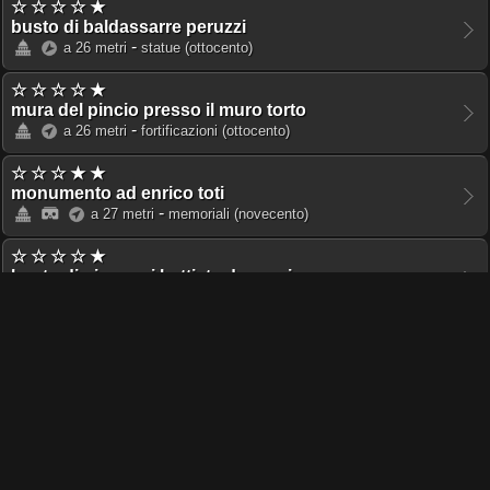
☆ ☆ ☆ ☆ ★
busto di baldassarre peruzzi
-
a 26 metri
statue
(ottocento)
☆ ☆ ☆ ☆ ★
mura del pincio presso il muro torto
-
a 26 metri
fortificazioni
(ottocento)
☆ ☆ ☆ ★ ★
monumento ad enrico toti
-
a 27 metri
memoriali
(novecento)
☆ ☆ ☆ ☆ ★
busto di giovanni battista de rossi
-
a 30 metri
statue
(ottocento)
☆ ☆ ☆ ☆ ★
busto di carlo cattaneo
-
a 34 metri
statue
(novecento)
☆ ☆ ☆ ☆ ★
busto di vincenzo giordano orsini
-
a 36 metri
statue
(ottocento)