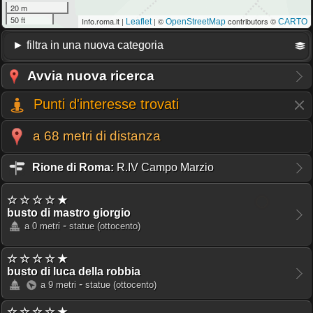
20 m
50 ft
Info.roma.it |
| ©
contributors ©
Leaflet
OpenStreetMap
CARTO
Avvia nuova ricerca
Punti d'interesse trovati
a 68 metri di distanza
Rione di Roma:
R.IV Campo Marzio
☆ ☆ ☆ ☆ ★
busto di mastro giorgio
-
a 0 metri
statue
(ottocento)
☆ ☆ ☆ ☆ ★
busto di luca della robbia
-
a 9 metri
statue
(ottocento)
☆ ☆ ☆ ☆ ★