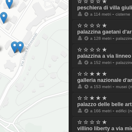
☆ ☆ ☆ ☆ ★
peschiera di villa giul
-
a 114 metri
cisterne
☆ ☆ ☆ ☆ ★
palazzina gaetani d'a
-
a 128 metri
palazzin
☆ ☆ ☆ ☆ ★
palazzina a via linneo
-
a 152 metri
palazzin
☆ ☆ ★ ★ ★
galleria nazionale d'
-
a 153 metri
musei
(
☆ ☆ ★ ★ ★
palazzo delle belle ar
-
a 166 metri
edifici
(n
☆ ☆ ☆ ☆ ★
villino liberty a via m