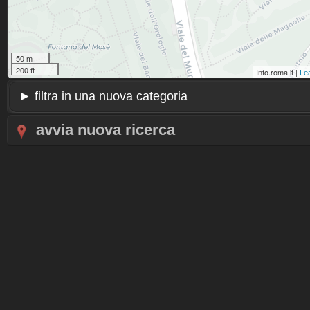
50 m
200 ft
Info.roma.it |
Lea
avvia nuova ricerca