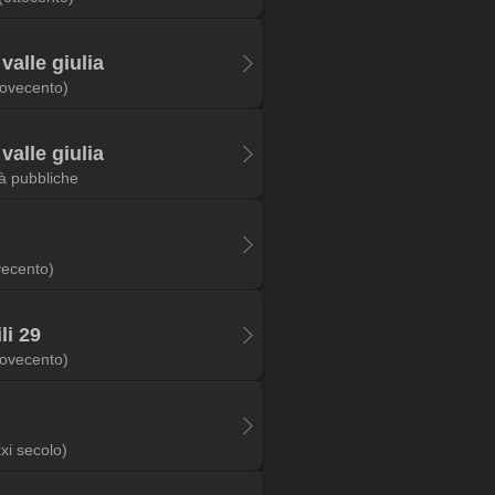
 valle giulia
ovecento)
 valle giulia
tà pubbliche
vecento)
li 29
ovecento)
xxi secolo)