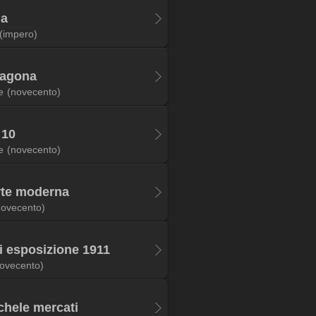
ia
(impero)
ragona
e
(novecento)
 10
e
(novecento)
arte moderna
novecento)
ti esposizione 1911
ovecento)
ichele mercati