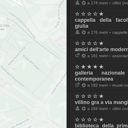
-
a 174 metri
villini
(n
☆ ☆ ☆ ☆ ★
cappella della facol
giulia
-
a 176 metri
cappelle
☆ ☆ ☆ ☆ ★
amici dell'arte modern
-
a 181 metri
associazi
☆ ★ ★ ★ ★
galleria naziona
contemporanea
-
a 182 metri
musei na
☆ ☆ ☆ ☆ ★
villino gra a via mangi
-
a 184 metri
villini
(n
☆ ☆ ☆ ☆ ★
biblioteca della prim