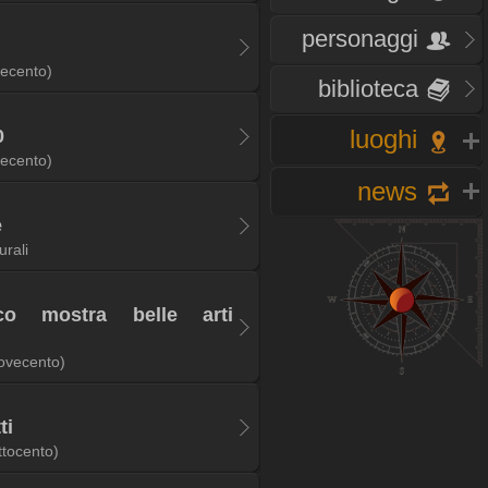
personaggi
ecento)
biblioteca
luoghi
0
ecento)
news
e
turali
ico mostra belle arti
ovecento)
ti
ttocento)