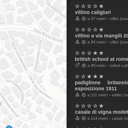
☆ ☆ ☆ ☆ ★
villino caligiuri
-
a 47 metri
villini
(nov
☆ ☆ ☆ ☆ ★
villino a via mangili 2
-
a 94 metri
villini
(nov
☆ ☆ ☆ ★ ★
british school at rom
-
a 99 metri
istituti cul
☆ ☆ ★ ★ ★
padiglione britann
esposizione 1911
-
a 111 metri
edifici
(n
☆ ☆ ☆ ☆ ★
casale di vigna modet
-
a 114 metri
casali
(o