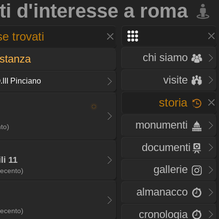
ti d'interesse a roma
e trovati
chi siamo
istanza
visite
III Pinciano
storia
monumenti
to)
documenti
li 11
gallerie
ecento)
almanacco
ecento)
cronologia