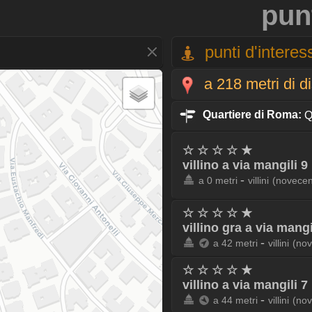
pun
punti d'interess
a 218 metri di d
Quartiere di Roma:
Q.
☆ ☆ ☆ ☆ ★
villino a via mangili 9
-
a 0 metri
villini
(novecen
☆ ☆ ☆ ☆ ★
villino gra a via mangi
-
a 42 metri
villini
(nov
☆ ☆ ☆ ☆ ★
villino a via mangili 7
-
a 44 metri
villini
(nov