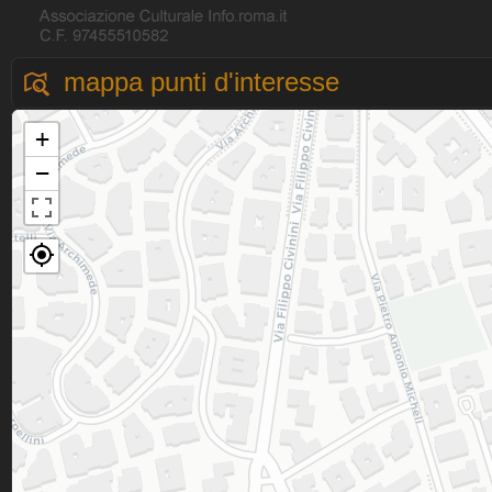
mappa punti d'interesse
+
−