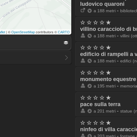
ludovico quaroni
-
a 188 metri
bibliotec
☆ ☆ ☆ ☆ ★
villino caracciolo di 
| ©
contributors ©
flet
OpenStreetMap
CARTO
-
a 188 metri
villini
(ot
☆ ☆ ☆ ☆ ★
edificio di rampelli a 
-
a 188 metri
edifici
(n
☆ ☆ ☆ ☆ ★
monumento equestre 
-
a 195 metri
memoria
☆ ☆ ☆ ☆ ★
pace sulla terra
-
a 201 metri
statue
(
☆ ☆ ☆ ☆ ★
ninfeo di villa caracci
-
a 203 metri
fontane