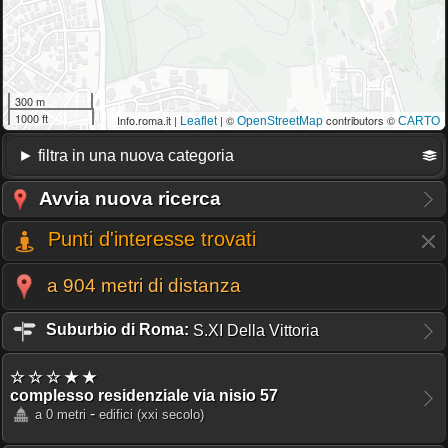
300 m
1000 ft
Info.roma.it |
| ©
contributors ©
Leaflet
OpenStreetMap
CARTO
Avvia nuova ricerca
Punti d'interesse trovati
a 904 metri di distanza
Suburbio di Roma:
S.XI Della Vittoria
☆ ☆ ☆ ★ ★
complesso residenziale via nisio 57
-
a 0 metri
edifici
(xxi secolo)