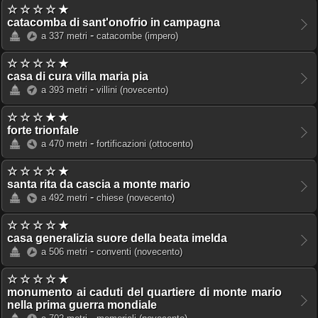
☆ ☆ ☆ ☆ ★
catacomba di sant'onofrio in campagna
-
a 337 metri
catacombe
(impero)
☆ ☆ ☆ ☆ ★
casa di cura villa maria pia
-
a 393 metri
villini
(novecento)
☆ ☆ ☆ ★ ★
forte trionfale
-
a 470 metri
fortificazioni
(ottocento)
☆ ☆ ☆ ☆ ★
santa rita da cascia a monte mario
-
a 492 metri
chiese
(novecento)
☆ ☆ ☆ ☆ ★
casa generalizia suore della beata imelda
-
a 506 metri
conventi
(novecento)
☆ ☆ ☆ ☆ ★
monumento ai caduti del quartiere di monte mario
nella prima guerra mondiale
-