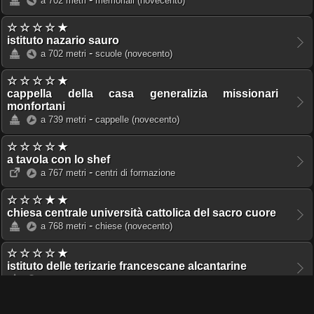
a 702 metri
memoriali
(novecento)
☆ ☆ ☆ ☆ ★
istituto nazario sauro
-
a 702 metri
scuole
(novecento)
☆ ☆ ☆ ☆ ★
cappella della casa generalizia missionari
monfortani
-
a 739 metri
cappelle
(novecento)
☆ ☆ ☆ ☆ ★
a tavola con lo shef
-
a 767 metri
centri di formazione
☆ ☆ ☆ ★ ★
chiesa centrale università cattolica del sacro cuore
-
a 768 metri
chiese
(novecento)
☆ ☆ ☆ ☆ ★
istituto delle terizarie francescane alcantarine
-
a 775 metri
scuole
(novecento)
☆ ☆ ☆ ☆ ★