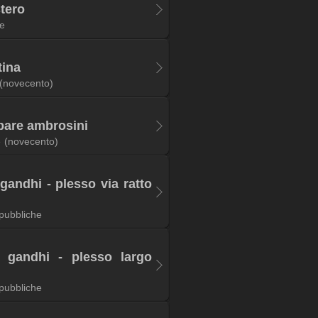
tero
ie
tina
(novecento)
pare ambrosini
e
(novecento)
gandhi - plesso via ratto
pubbliche
o gandhi - plesso largo
pubbliche