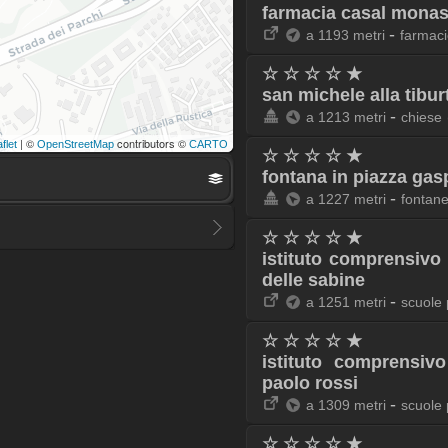
farmacia casal monas
-
a 1193 metri
farmac
☆ ☆ ☆ ☆ ★
san michele alla tibur
-
a 1213 metri
chiese
| ©
contributors ©
flet
OpenStreetMap
CARTO
☆ ☆ ☆ ☆ ★
fontana in piazza gas
-
a 1227 metri
fontan
☆ ☆ ☆ ☆ ★
istituto comprensivo 
delle sabine
-
a 1251 metri
scuole 
☆ ☆ ☆ ☆ ★
istituto comprensiv
paolo rossi
-
a 1309 metri
scuole 
☆ ☆ ☆ ☆ ★