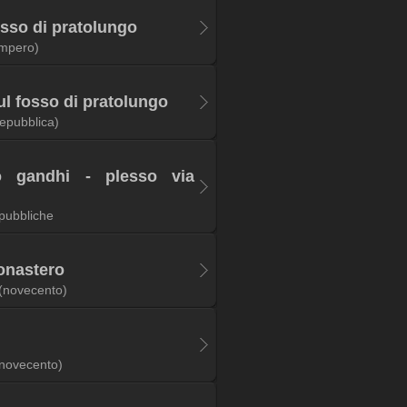
osso di pratolungo
impero)
l fosso di pratolungo
repubblica)
vo gandhi - plesso via
pubbliche
monastero
(novecento)
novecento)