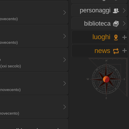
personaggi
ovecento)
biblioteca
luoghi
ovecento)
news
o
(xxi secolo)
(novecento)
novecento)