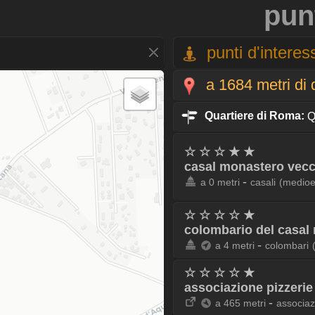
pun
punti d'interess
a 1684 metri di 
Quartiere di Roma:
Q
☆ ☆ ☆ ★ ★
casal monastero vec
-
a 0 metri
casali
(medioe
☆ ☆ ☆ ☆ ★
colombario del casal
-
a 4 metri
colombari
☆ ☆ ☆ ☆ ★
associazione pizzerie 
-
a 465 metri
associaz