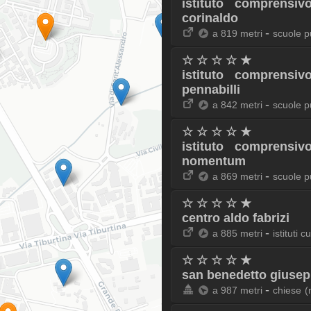
istituto comprensi
corinaldo
-
a 819 metri
scuole p
☆ ☆ ☆ ☆ ★
istituto comprensi
pennabilli
-
a 842 metri
scuole p
☆ ☆ ☆ ☆ ★
istituto comprensi
nomentum
-
a 869 metri
scuole p
☆ ☆ ☆ ☆ ★
centro aldo fabrizi
-
a 885 metri
istituti cu
☆ ☆ ☆ ☆ ★
san benedetto giusep
-
a 987 metri
chiese
(