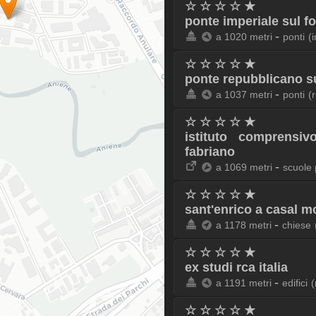
☆ ☆ ☆ ☆ ★
ponte imperiale sul f
-
a 1020 metri
ponti
(
☆ ☆ ☆ ☆ ★
ponte repubblicano su
-
a 1037 metri
ponti
(
☆ ☆ ☆ ☆ ★
istituto comprensi
fabriano
-
a 1069 metri
scuole 
☆ ☆ ☆ ☆ ★
sant'enrico a casal 
-
a 1178 metri
chiese
☆ ☆ ☆ ☆ ★
ex studi rca italia
-
a 1191 metri
edifici
(
☆ ☆ ☆ ☆ ★