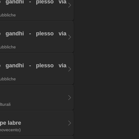
vo gandhi - plesso via
ubbliche
vo gandhi - plesso via
ubbliche
vo gandhi - plesso via
ubbliche
lturali
pe labre
novecento)