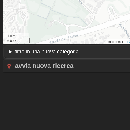
300 m
1000 ft
Info.roma.it |
Lea
avvia nuova ricerca