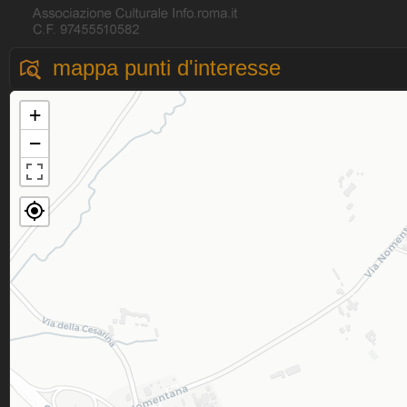
mappa punti d'interesse
+
−