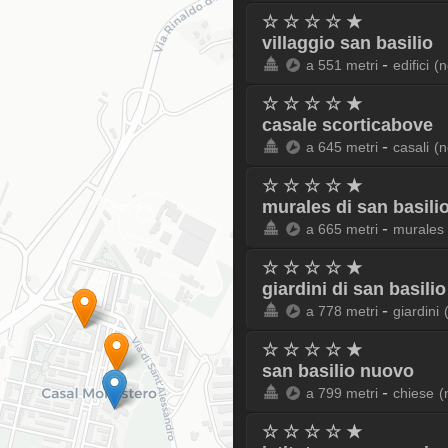
☆ ☆ ☆ ☆ ★
villaggio san basilio
-
a 551 metri
edifici
(n
☆ ☆ ☆ ☆ ★
casale scorticabove
-
a 645 metri
casali
(n
☆ ☆ ☆ ☆ ★
murales di san basili
-
a 665 metri
murales
☆ ☆ ☆ ☆ ★
giardini di san basilio
-
a 778 metri
giardini
☆ ☆ ☆ ☆ ★
san basilio nuovo
-
a 799 metri
chiese
(
☆ ☆ ☆ ☆ ★