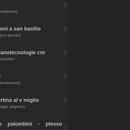
medioevo)
oni a san basilio
(xxi secolo)
 nanotecnologie cnr
scientifici
o
(novecento)
rtina al v miglio
logia
(impero)
vo palombini - plesso