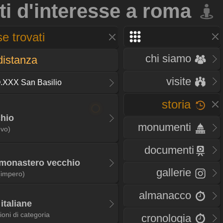
ti d'interesse a roma
e trovati
chi siamo
distanza
visite
.XXX San Basilio
storia
chio
monumenti
vo)
documenti
 monastero vecchio
gallerie
(impero)
almanacco
italiane
ioni di categoria
cronologia