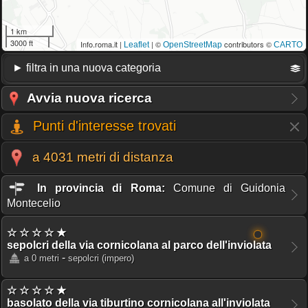
1 km
3000 ft
Info.roma.it |
| ©
contributors ©
Leaflet
OpenStreetMap
CARTO
Avvia nuova ricerca
Punti d'interesse trovati
a 4031 metri di distanza
In provincia di Roma:
Comune di Guidonia
Montecelio
☆ ☆ ☆ ☆ ★
sepolcri della via cornicolana al parco dell'inviolata
-
a 0 metri
sepolcri
(impero)
☆ ☆ ☆ ☆ ★
basolato della via tiburtino cornicolana all'inviolata