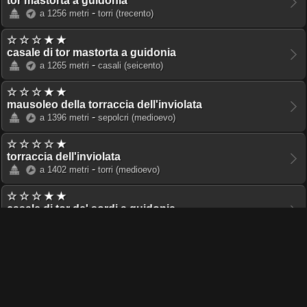
tor mastorta a guidonia
-
a 1256 metri
torri
(trecento)
☆ ☆ ☆ ★ ★
casale di tor mastorta a guidonia
-
a 1265 metri
casali
(seicento)
☆ ☆ ☆ ★ ★
mausoleo della torraccia dell'inviolata
-
a 1396 metri
sepolcri
(medioevo)
☆ ☆ ☆ ☆ ★
torraccia dell'inviolata
-
a 1402 metri
torri
(medioevo)
☆ ☆ ☆ ★ ★
casale di tor de' sordi a guidonia
-
a 1772 metri
casali
(seicento)
☆ ☆ ☆ ☆ ★
tor de' sordi a guidonia
-
a 1781 metri
torri
(medioevo)
☆ ☆ ★ ★ ★