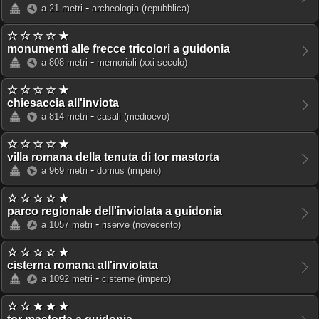
-
a 21 metri
archeologia
(repubblica)
☆ ☆ ☆ ☆ ★
monumenti alle frecce tricolori a guidonia
-
a 808 metri
memoriali
(xxi secolo)
☆ ☆ ☆ ☆ ★
chiesaccia all'inviota
-
a 814 metri
casali
(medioevo)
☆ ☆ ☆ ☆ ★
villa romana della tenuta di tor mastorta
-
a 969 metri
domus
(impero)
☆ ☆ ☆ ☆ ★
parco regionale dell'inviolata a guidonia
-
a 1057 metri
riserve
(novecento)
☆ ☆ ☆ ☆ ★
cisterna romana all'inviolata
-
a 1092 metri
cisterne
(impero)
☆ ☆ ★ ★ ★