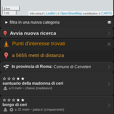
2 km
1 mi
Info.roma.it |
| ©
contributors ©
Leaflet
OpenStreetMap
CARTO
Avvia nuova ricerca
Punti d'interesse trovati
a 5655 metri di distanza
In provincia di Roma:
Comune di Cerveteri
☆ ☆ ☆ ★ ★
santuario della madonna di ceri
-
a 0 metri
chiese
(medioevo)
☆ ☆ ☆ ★ ★
borgo di ceri
-
a 32 metri
palazzi
(cinquecento)