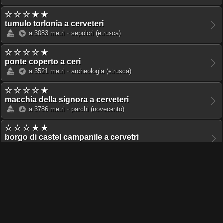
☆ ☆ ☆ ★ ★
tumulo torlonia a cerveteri
-
a 3083 metri
sepolcri
(etrusca)
☆ ☆ ☆ ☆ ★
ponte coperto a ceri
-
a 3521 metri
archeologia
(etrusca)
☆ ☆ ☆ ☆ ★
macchia della signora a cerveteri
-
a 3786 metri
parchi
(novecento)
☆ ☆ ☆ ★ ★
borgo di castel campanile a cervetri
-
a 4099 metri
fortificazioni
(medioevo)
☆ ☆ ☆ ★ ★
necropoli di monte abatone a cerveteri
-
a 4125 metri
necropoli
(etrusca)
☆ ☆ ☆ ★ ★
colombario di castel campanile a cervetri
-
a 4207 metri
sepolcri
(etrusca)