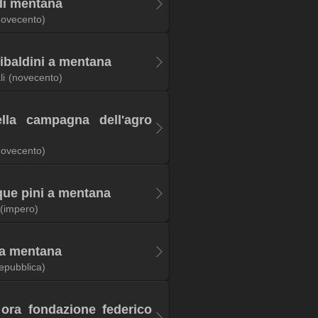
di mentana
novecento)
ribaldini a mentana
li
(novecento)
lla campagna dell'agro
novecento)
nque pini a mentana
(impero)
 a mentana
repubblica)
 ora fondazione federico