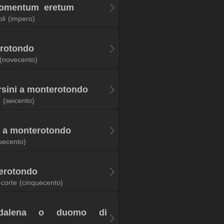
 nomentum eretum
li
(impero)
erotondo
(novecento)
rsini a monterotondo
e
(seicento)
ni a monterotondo
uecento)
terotondo
-corte
(cinquecento)
ddalena o duomo di