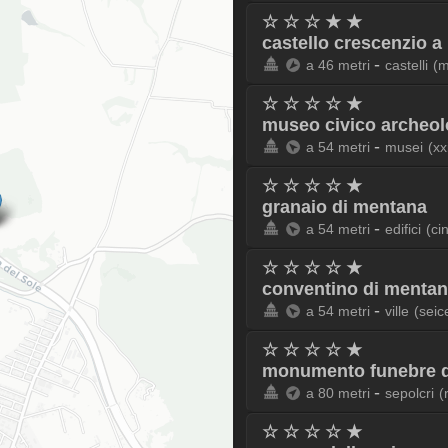
☆ ☆ ☆ ★ ★
castello crescenzio 
-
a 46 metri
castelli
(m
☆ ☆ ☆ ☆ ★
museo civico archeol
-
a 54 metri
musei
(xx
☆ ☆ ☆ ☆ ★
granaio di mentana
-
a 54 metri
edifici
(ci
☆ ☆ ☆ ☆ ★
conventino di menta
-
a 54 metri
ville
(seic
☆ ☆ ☆ ☆ ★
monumento funebre d
-
a 80 metri
sepolcri
(
☆ ☆ ☆ ☆ ★