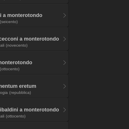
si a monterotondo
(seicento)
cecconi a monterotondo
ali
(novecento)
 monterotondo
(ottocento)
omentum eretum
logia
(repubblica)
ribaldini a monterotondo
ali
(ottocento)