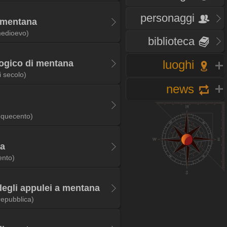
personaggi
a mentana
edioevo)
biblioteca
luoghi
ogico di mentana
i secolo)
news
nquecento)
na
ento)
egli appulei a mentana
repubblica)