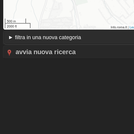
500 m
2000 ft
Info.roma.it |
Lea
avvia nuova ricerca