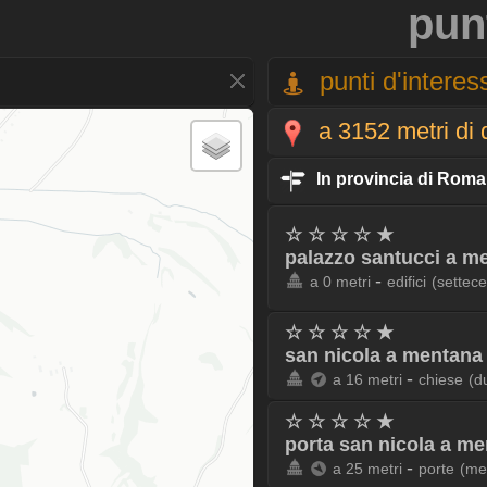
pun
punti d'interess
a 3152 metri di 
In provincia di Roma
☆ ☆ ☆ ☆ ★
palazzo santucci a m
-
a 0 metri
edifici
(settece
☆ ☆ ☆ ☆ ★
san nicola a mentana
-
a 16 metri
chiese
(d
☆ ☆ ☆ ☆ ★
porta san nicola a m
-
a 25 metri
porte
(me