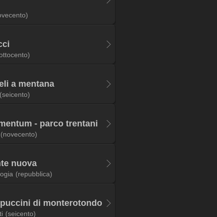
ovecento)
cci
ottocento)
eli a mentana
(seicento)
omentum - parco trentani
(novecento)
nte nuova
logia
(repubblica)
ppuccini di monterotondo
i
(seicento)