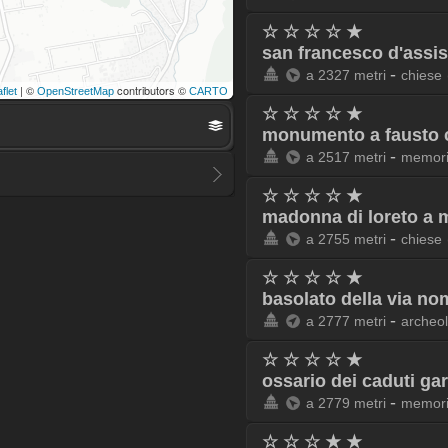
☆ ☆ ☆ ☆ ★
san francesco d'assi
-
a 2327 metri
chiese
| ©
contributors ©
flet
OpenStreetMap
CARTO
☆ ☆ ☆ ☆ ★
monumento a fausto 
-
a 2517 metri
memori
☆ ☆ ☆ ☆ ★
madonna di loreto a
-
a 2755 metri
chiese
☆ ☆ ☆ ☆ ★
basolato della via n
-
a 2777 metri
archeo
☆ ☆ ☆ ☆ ★
ossario dei caduti ga
-
a 2779 metri
memori
☆ ☆ ☆ ★ ★