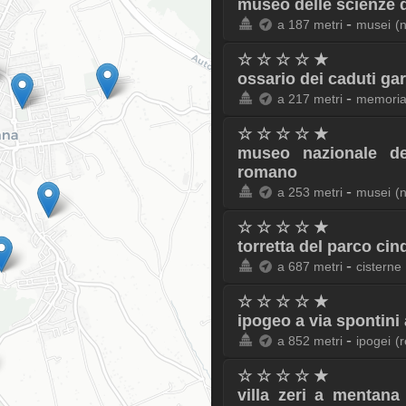
museo delle scienze 
-
a 187 metri
musei
(
☆ ☆ ☆ ☆ ★
ossario dei caduti ga
-
a 217 metri
memoria
☆ ☆ ☆ ☆ ★
museo nazionale de
romano
-
a 253 metri
musei
(
☆ ☆ ☆ ☆ ★
torretta del parco ci
-
a 687 metri
cisterne
☆ ☆ ☆ ☆ ★
ipogeo a via spontini
-
a 852 metri
ipogei
(
☆ ☆ ☆ ☆ ★
villa zeri a mentana