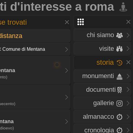
ti d'interesse a roma
e trovati
chi siamo
distanza
visite
:
Comune di Mentana
storia
entana
monumenti
nto)
documenti
gallerie
uecento)
almanacco
entana
dioevo)
cronologia