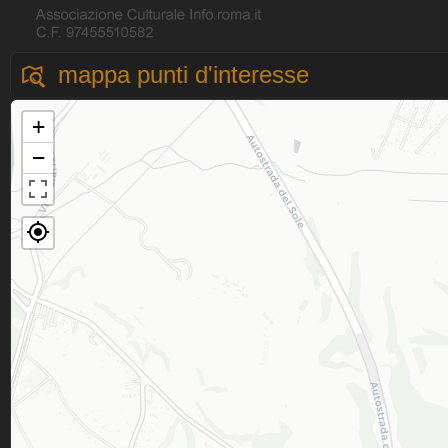
mappa punti d'interesse
+
−