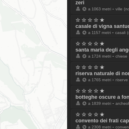
zeri
-
a 1063 metri
ville
(n
☆ ☆ ☆ ☆ ★
casale di vigna santu
-
a 1157 metri
casali
(
☆ ☆ ☆ ☆ ★
santa maria degli ang
-
a 1724 metri
chiese
☆ ☆ ☆ ☆ ★
riserva naturale di n
-
a 1765 metri
riserve
☆ ☆ ☆ ☆ ★
botteghe oscure a fo
-
a 1839 metri
archeo
☆ ☆ ☆ ☆ ★
convento dei frati ca
-
a 2308 metri
convent