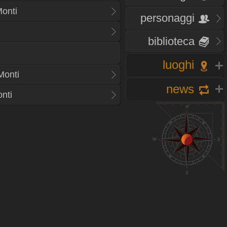
Monti
personaggi
biblioteca
luoghi
Monti
news
onti