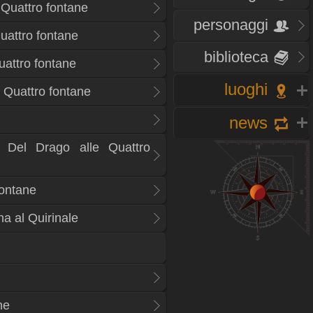
 Quattro fontane
personaggi
Quattro fontane
biblioteca
uattro fontane
luoghi
 Quattro fontane
news
i Del Drago alle Quattro
fontane
a al Quirinale
ne