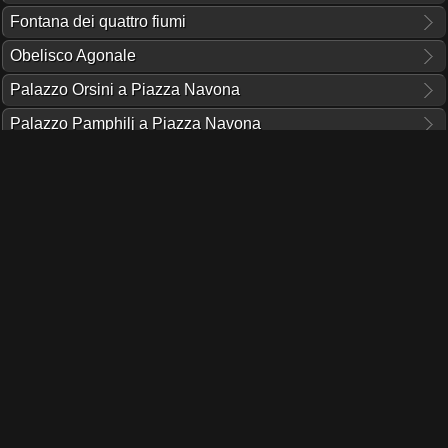
Fontana dei quattro fiumi
Obelisco Agonale
Palazzo Orsini a Piazza Navona
Palazzo Pamphilj a Piazza Navona
Palazzo Torres Lancellotti
Sant'Agnese in Agone
Strade
Piazza Navona
QUESTO PORTALE NON RICEVE CONTRIBUTI O SUPPORTO
DA NESSUNA ISTITUZIONE.
IL TUO AIUTO PUÒ FARE LA DIFFERENZA!