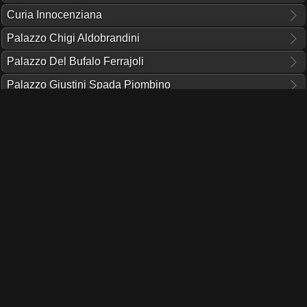
Curia Innocenziana
Palazzo Chigi Aldobrandini
Palazzo Del Bufalo Ferrajoli
Palazzo Giustini Spada Piombino
Palazzo Wedekind
Strade
Piazza Colonna
Via del Corso
TI PIACE QUESTO PROGETTO?
UNA DONAZIONE DEL COSTO D'UN CAFFÈ,
MANTIENE ONLINE IL SERVER UN ALTRO GIORNO!