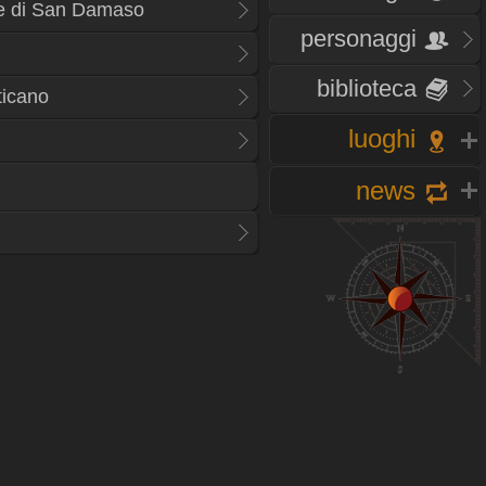
le di San Damaso
personaggi
biblioteca
ticano
luoghi
news