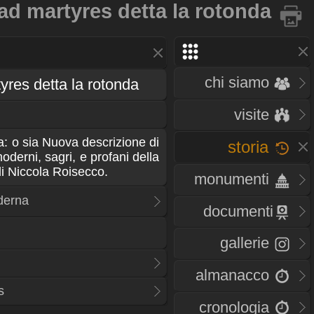
ad martyres detta la rotonda
chi siamo
yres detta la rotonda
visite
: o sia Nuova descrizione di
storia
e moderni, sagri, e profani della
di Niccola Roisecco.
monumenti
derna
documenti
gallerie
almanacco
s
cronologia