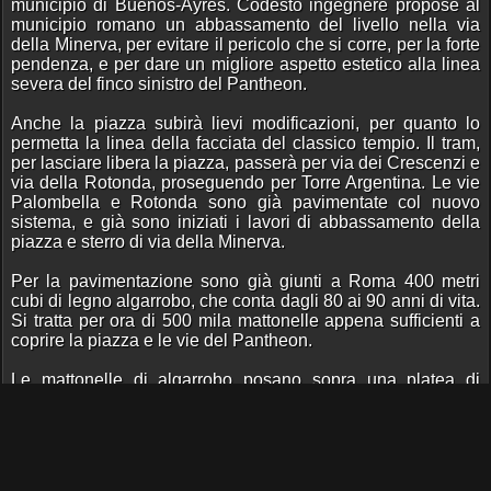
municipio di Buenos-Ayres. Codesto ingegnere propose al
municipio romano un abbassamento del livello nella via
della Minerva, per evitare il pericolo che si corre, per la forte
pendenza, e per dare un migliore aspetto estetico alla linea
severa del finco sinistro del Pantheon.
Anche la piazza subirà lievi modificazioni, per quanto lo
permetta la linea della facciata del classico tempio. Il tram,
per lasciare libera la piazza, passerà per via dei Crescenzi e
via della Rotonda, proseguendo per Torre Argentina. Le vie
Palombella e Rotonda sono già pavimentate col nuovo
sistema, e già sono iniziati i lavori di abbassamento della
piazza e sterro di via della Minerva.
Per la pavimentazione sono già giunti a Roma 400 metri
cubi di legno algarrobo, che conta dagli 80 ai 90 anni di vita.
Si tratta per ora di 500 mila mattonelle appena sufficienti a
coprire la piazza e le vie del Pantheon.
Le mattonelle di algarrobo posano sopra una platea di
calcestruzzo, composto di un impasto di Portland, silice ed
arena, dello spessore di 25 centimetri, oltre un centimetro e
mezzo di puro cemento, col quale sono riunite fra loro.
Il municipio di Buenos-Ayres, oltre al rieco dono fatto a