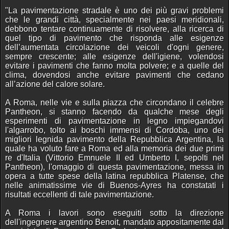
"La pavimentazione stradale è uno dei più gravi problemi
che le grandi città, specialmente nei paesi meridionali,
debbono tentare continuamente di risolvere, alla ricerca di
quel tipo di pavimento che risponda alle esigenze
dell’aumentata circolazione dei veicoli d'ogni genere,
sempre crescente; alle esigenze dell'igiene, volendosi
evitare i pavimenti che fanno molta polvere; e a quelle del
clima, dovendosi anche evitare pavimenti che cedano
all’azione del calore solare.
A Roma, nelle vie e sulla piazza che circondano il celebre
Pantheon, si stanno facendo da qualche mese degli
esperimenti di pavimentazione in legno impiegandovi
l'algarrobo, tolto ai boschi immensi di Cordoba, uno dei
migliori legnida pavimento della Repubblica Argentina, la
quale ha voluto fare a Roma ed alla memoria dei due primi
re d'Italia (Vittorio Emnuele II ed Umberto I, sepolti nel
Pantheon), l'omaggio di questa pavimentazione, messa in
opera a tutte spese della latina repubblica Platense, che
nelle animatissime vie di Buenos-Ayres ha constatati i
risultati eccellenti di tale pavimentazione.
A Roma i lavori sono eseguiti sotto la direzione
dell'ingegnere argentino Benoit, mandato appositamente dal