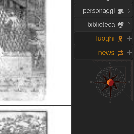
personaggi
biblioteca
luoghi
news