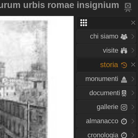
urum urbis romae insignium
chi siamo
visite
storia
monumenti
documenti
gallerie
almanacco
cronologia