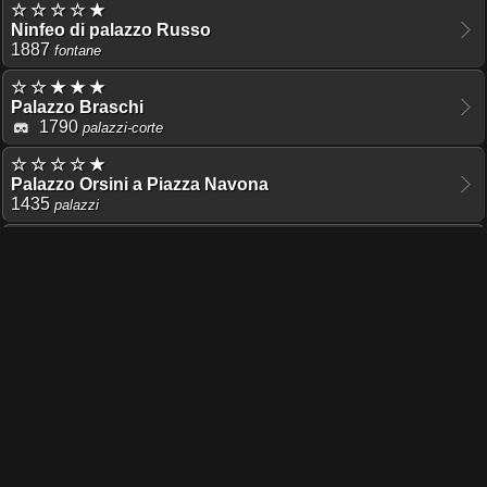
☆ ☆ ☆ ☆ ★
Ninfeo di palazzo Russo
1887
fontane
☆ ☆ ★ ★ ★
Palazzo Braschi
1790
palazzi-corte
☆ ☆ ☆ ☆ ★
Palazzo Orsini a Piazza Navona
1435
palazzi
☆ ☆ ☆ ☆ ★
Palazzo Bonadies Lancellotti
palazzi
Link
TI PIACE QUESTO PROGETTO?
UNA DONAZIONE DEL COSTO D'UN CAFFÈ,
MANTIENE ONLINE IL SERVER UN ALTRO GIORNO!