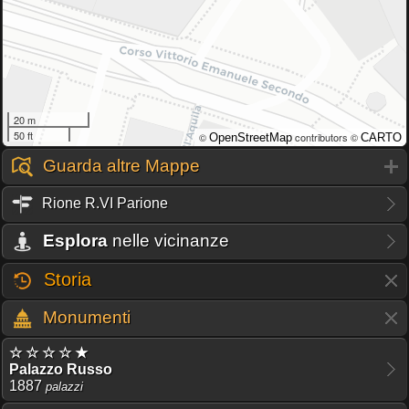
20 m
50 ft
©
contributors ©
OpenStreetMap
CARTO
Guarda altre Mappe
Rione R.VI Parione
Esplora
nelle vicinanze
Storia
Monumenti
☆ ☆ ☆ ☆ ★
Palazzo Russo
1887
palazzi