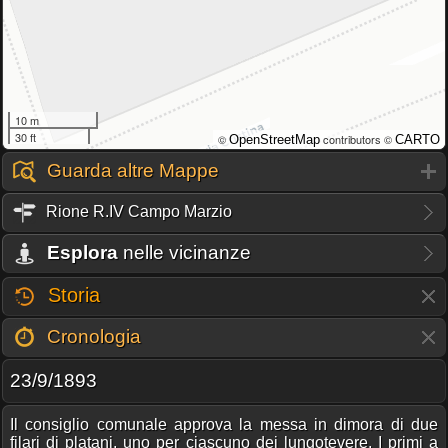
10 m
30 ft
©
contributors ©
OpenStreetMap
CARTO
Guarda altre Mappe
Rione R.IV Campo Marzio
Esplora
nelle vicinanze
Storia
Cronologia
23/9/1893
Il consiglio comunale approva la messa in dimora di due
filari di platani, uno per ciascuno dei lungotevere. I primi a