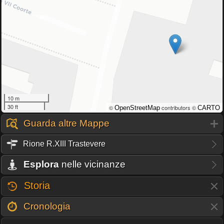
10 m
30 ft
©
contributors ©
OpenStreetMap
CARTO
Guarda altre Mappe
Rione R.XIII Trastevere
Esplora
nelle vicinanze
Storia
Cronologia