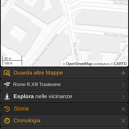
30 m
100 ft
©
contributors ©
OpenStreetMap
CARTO
Guarda altre Mappe
Rione R.XIII Trastevere
Esplora
nelle vicinanze
Storia
Cronologia