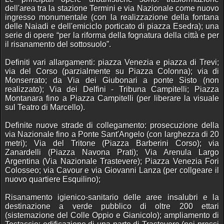
dell'area tra la stazione Termini e via Nazionale come nuovo
ingresso monumentale (con la realizzazione della fontana
delle Naiadi e dell'emici­clo porticato di piazza Esedra); una
serie di opere “per la riforma della fognatura della città e per
il risanamento del sottosuolo”.
Definiti vari allargamenti: piazza Venezia e piazza di Trevi;
via del Corso (parzialmente su Piazza Colonna); via di
Monserrato; da Via dei Giubonari a ponte Sisto (non
realizzato); Via dei Delfini - Tribuna Campitelli; Piazza
Montanara fino a Piazza Campitelli (per liberare la visuale
sul Teatro di Marcello).
Definite nuove strade di collegamento: prosecuzione della
via Nazionale fino a Ponte Sant'Angelo (con larghezza di 20
metri); Via del Tritone (Piazza Barberini Corso); via
Zanardelli (Piazza Navona Prati); Via Arenula Largo
Argentina (Via Nazionale Trastevere); Piazza Venezia Fori
Colosseo; via Cavour e via Giovanni Lanza (per collgeare il
nuovo quartiere Esquilino);
Risanamento igienico-sanitario delle aree insalubri e la
destinazione a verde pubblico di oltre 200 ettari
(sistemazione del Colle Oppio e Gianicolo); ampliamento di