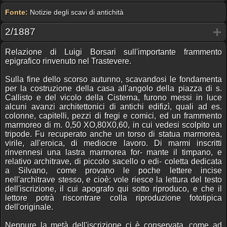
Fonte:
Notizie degli scavi di antichità
2/1887
Relazione di Luigi Borsari sull'importante frammento
epigrafico rinvenuto nel Trastevere.
Sulla fine dello scorso autunno, scavandosi le fondamenta
per la costruzione della casa all'angolo della piazza di s.
Callisto e del vicolo della Cisterna, furono messi in luce
alcuni avanzi architettonici di antichi edifizì, quali ad es.
colonne, capitelli, pezzi di fregi e comici, ed un frammento
marmoreo di m. 0,50 XO,80X0,60, in cui vedesi scolpito un
tripode. Fu recuperato anche un torso di statua marmorea,
virile, all'eroica, di mediocre lavoro. Di marmi inscritti
rinvennesi una lastra marmorea for- mante il timpano, e
relativo architrave, di piccolo sacello o edi- coletta dedicata
a Silvano, come provano le poche lettere incise
nell'architrave stesso, e cioè: vole riesce la lettura del testo
dell'iscrizione, il cui apografo qui sotto riproduco, e che il
lettore potrà riscontrare colla riproduzione fototipica
dell'originale.
Neppure la metà dell'iscrizione ci è conservata, come ad