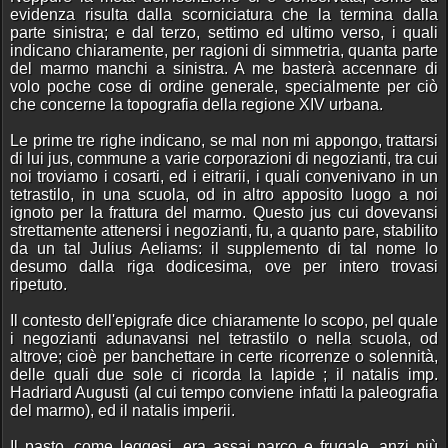
evidenza risulta dalla scorniciatura che la termina dalla
parte sinistra; e dal terzo, settimo ed ultimo verso, i quali
indicano chiaramente, per ragioni di simmetria, quanta parte
del marmo manchi a sinistra. A me basterà accennare di
volo poche cose di ordine generale, specialmente per ciò
che concerne la topografia della regione XIV urbana.
Le prime tre righe indicano, se mal non mi appongo, trattarsi
di lui jus, commune a varie corporazioni di negozianti, tra cui
noi troviamo i cosarti, ed i eitrarii, i quali convenivano in un
tetrastilo, in una scuola, od in altro apposito luogo a noi
ignoto per la frattura del marmo. Questo jus cui dovevansi
strettamente attenersi i negozianti, fu, a quanto pare, stabilito
da un tal Julius Aeliams: il supplemento di tal nome lo
desumo dalla riga dodicesima, ove per intero trovasi
ripetuto.
Il contesto dell'epigrafe dice chiaramente lo scopo, pel quale
i negozianti adunavansi nel tetrastilo o nella scuola, od
altrove; cioè per banchettare in certe ricorrenze o solennità,
delle quali due sole ci ricorda la lapide ; il natalis imp.
Hadriard Augusti (al cui tempo conviene infatti la paleografia
del marmo), ed il natalis imperii.
Il pasto, come leggesi, era assai parco e frugale, anzi più