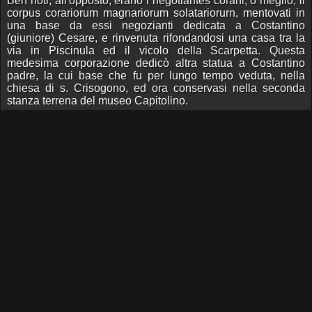
Ben noti, all'opposto, erano i negotiantes corani, o meglio, il
corpus corariorum magnariorum solatariorurn, mentovati in
una base da essi negozianti dedicata a Costantino
(giuniore) Cesare, e rinvenuta rifondandosi una casa tra la
via in Piscinula ed il vicolo della Scarpetta. Questa
medesima corporazione dedicò altra statua a Costantino
padre, la cui base che fu per lungo tempo veduta, nella
chiesa di s. Crisogono, ed ora conservasi nella seconda
stanza terrena del museo Capitolino.
Non istarò a ripetere cosa alcuna circa questa importante
corporazione dei corarii, dopo quanto dottamente ed
ampiaiuente ne ha scritto il eh. coirmi. G. B. De Bossi nel
Bullettiiio dell'Istituto (anno 1871 pag. 161 e segg.). Dirò
solo, che il luogo della scoperta del nostro marmo,
comprova a meraviglia la congettura fatta dal prelodato
comm. De Bossi, che cioè il corpus corariorum avesse sua
sede e suoi stabilimenti lungo la sponda tiberina, e
precisamente nel tratto compreso tra il tempio Fortis Fortume
(intra moenia), situato a un dipresso all' odierna Bipa
grande, e la porta Settimiana ; ciò deducendo daU' ordine
seguito dai compilatori del Curiosimi e della Notitia,
nell'indicazione dei monumenti spettanti alla regione XIV.
Besta ora a vedere in qual modo sia fatta menzione nella