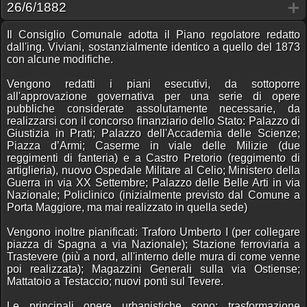
26/6/1882
Il Consiglio Comunale adotta il Piano regolatore redatto
dall'ing. Viviani, sostanzialmente identico a quello del 1873
con alcune modifiche.
Vengono redatti i piani esecutivi, da sottoporre
all'approvazione governativa per una serie di opere
pubbliche considerate assolutamente necessarie, da
realizzarsi con il concorso finanziario dello Stato: Palazzo di
Giustizia in Prati; Palazzo dell'Accademia delle Scienze;
Piazza d’Armi; Caserme in viale delle Milizie (due
reggimenti di fanteria) e a Castro Pretorio (reggimento di
artiglieria), nuovo Ospedale Militare al Celio; Ministero della
Guerra in via XX Settembre; Palazzo delle Belle Arti in via
Nazionale; Policlinico (inizialmente previsto dal Comune a
Porta Maggiore, ma mai realizzato in quella sede)
Vengono inoltre pianificati: Traforo Umberto I (per collegare
piazza di Spagna a via Nazionale); Stazione ferroviaria a
Trastevere (più a nord, all'interno delle mura di come venne
poi realizzata); Magazzini Generali sulla via Ostiense;
Mattatoio a Testaccio; nuovi ponti sul Tevere.
Le principali opere urbanistiche sono: trasformazione