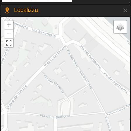
Localizza
+
−