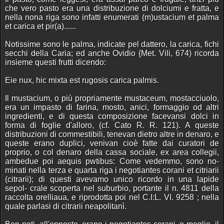
che vero pasto era una distribuzione di dolciumi e fratta, e
nella nona riga sono infatti enumerati (m)ustacium et palma
et carica et pir(a)......
Notissime sono le palma, indicate pel dattero, la carica, fichi
secchi della Caria; ed anche Ovidio {Met. Vili, 674) ricorda
insieme questi frutti dicendo:
Eie nux, hic mixta est rugosis carica palmis.
Il mustacium, o più propriamente mustaceum, mostacciuolo,
era un impasto di farina, mosto, anici, formaggio od altri
ingredienti, e di questa composizione facevansi dolci in
forma di foglie d'alloro, (cf. Cato R. R. 121). A queste
distribuzioni di commestibili, tenevan dietro altre in denaro, e
queste erano duplici, venivan cioè fatte dai curatori de
proprio, o col denaro della cassa sociale, ex area collegii,
ambedue poi aequis pwtibus: Come vedemmo, sono no-
minati nella terza e quarta riga i negotiantes corani et citriarii
(citrarii); di questi avevamo unico ricordo in una lapide
sepol- crale scoperta nel suburbio, portante il n. 4811 della
raccolta orelliaua, e riprodotta poi nel C.I:L. VI. 9258 ; nella
quale parlasi di citrarii neapolitanì.