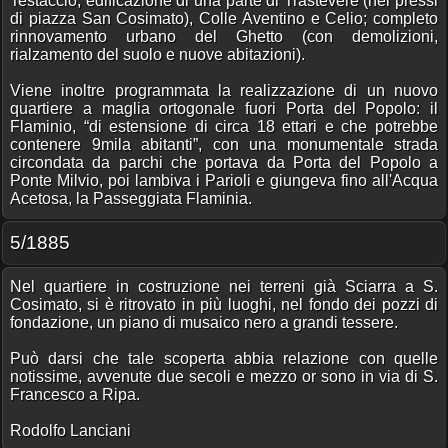
Testaccio; edificazione di una parte di Trastevere (nei pressi
di piazza San Cosimato), Colle Aventino e Celio; completo
rinnovamento urbano del Ghetto (con demolizioni,
rialzamento del suolo e nuove abitazioni).
Viene inoltre programmata la realizzazione di un nuovo
quartiere a maglia ortogonale fuori Porta del Popolo: il
Flaminio, “di estensione di circa 18 ettari e che potrebbe
contenere 9mila abitanti”, con una monumentale strada
circondata da parchi che portava da Porta del Popolo a
Ponte Milvio, poi lambiva i Parioli e giungeva fino all'Acqua
Acetosa, la Passeggiata Flaminia.
5/1885
Nel quartiere in costruzione nei terreni già Sciarra a S.
Cosimato, si è ritrovato in più luoghi, nel fondo dei pozzi di
fondazione, un piano di musaico nero a grandi tessere.
Può darsi che tale scoperta abbia relazione con quelle
notissime, avvenute due secoli e mezzo or sono in via di S.
Francesco a Ripa.
Rodolfo Lanciani