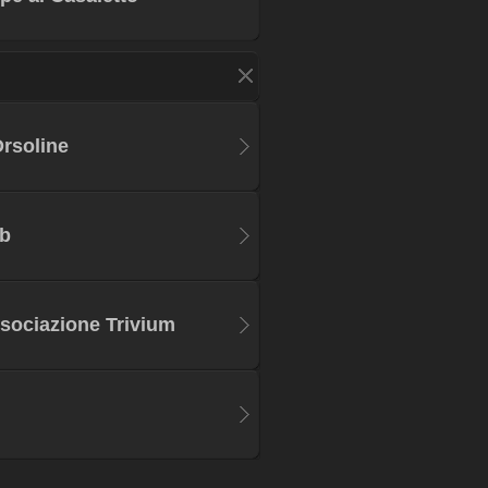
rsoline
ub
Associazione Trivium