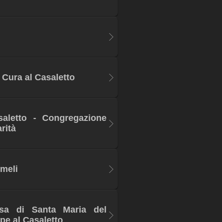
 Cura al Casaletto
aletto - Congregazione
rità
meli
esa di Santa Maria del
e al Casaletto