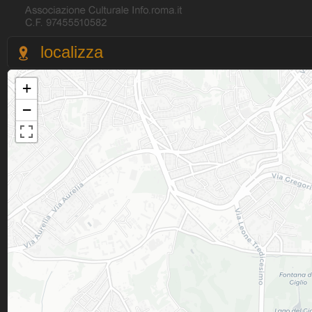
localizza
+
−