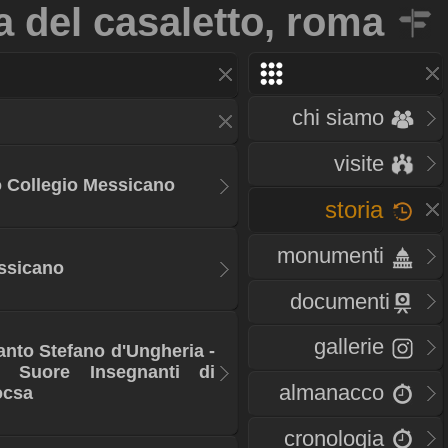
a del casaletto, roma
chi siamo
visite
io Collegio Messicano
storia
monumenti
essicano
documenti
gallerie
anto Stefano d'Ungheria -
e Suore Insegnanti di
almanacco
ocsa
cronologia