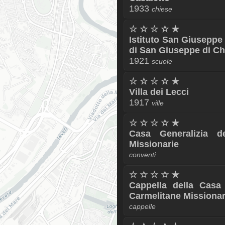
1933
chiese
☆ ☆ ☆ ☆ ★
Istituto San Giuseppe
di San Giuseppe di C
1921
scuole
☆ ☆ ☆ ☆ ★
Villa dei Lecci
1917
ville
☆ ☆ ☆ ☆ ★
Casa Generalizia d
Missionarie
conventi
☆ ☆ ☆ ☆ ★
Cappella della Casa 
Carmelitane Missionar
cappelle