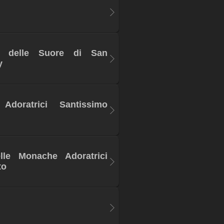
uto delle Suore di San
y
Adoratrici Santissimo
lle Monache Adoratrici
to