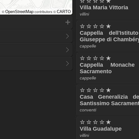
☆ ☆ ☆ ☆ ★
Villa Maria Vittoria
©
contributors ©
OpenStreetMap
CARTO
villini
☆ ☆ ☆ ☆ ★
Cappella dell'Istit
Giuseppe di Chambér
cappelle
☆ ☆ ☆ ☆ ★
Cappella Monache 
Sacramento
cappelle
☆ ☆ ☆ ☆ ★
Casa Generalizia de
Santissimo Sacramen
conventi
☆ ☆ ☆ ☆ ★
Villa Guadalupe
villini