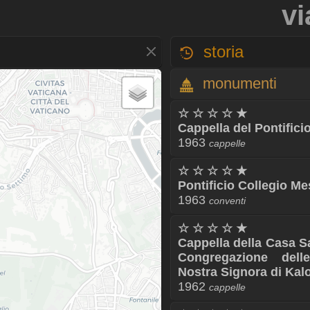
vi
storia
monumenti
☆ ☆ ☆ ☆ ★
Cappella del Pontific
1963
cappelle
☆ ☆ ☆ ☆ ★
Pontificio Collegio M
1963
conventi
☆ ☆ ☆ ☆ ★
Cappella della Casa S
Congregazione dell
Nostra Signora di Kal
1962
cappelle