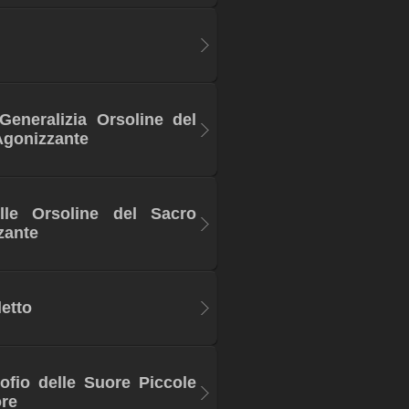
Generalizia Orsoline del
Agonizzante
lle Orsoline del Sacro
zante
letto
rofio delle Suore Piccole
ore