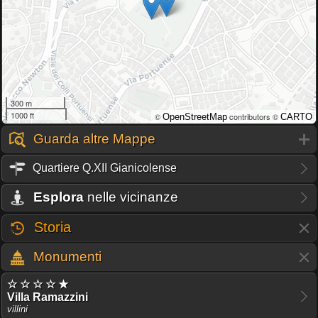
300 m
1000 ft
©
contributors ©
OpenStreetMap
CARTO
Guarda altre Mappe
Quartiere Q.XII Gianicolense
Esplora
nelle vicinanze
Storia
Monumenti
☆ ☆ ☆ ☆ ★
Villa Ramazzini
villini