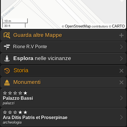
10 m
30 ft
©
contributors ©
OpenStreetMap
CARTO
Guarda altre Mappe
Rione R.V Ponte
Esplora
nelle vicinanze
Storia
Monumenti
☆ ☆ ☆ ☆ ★
Palazzo Bassi
palazzi
☆ ☆ ☆ ★ ★
Ara Ditis Patris et Proserpinae
archeologia