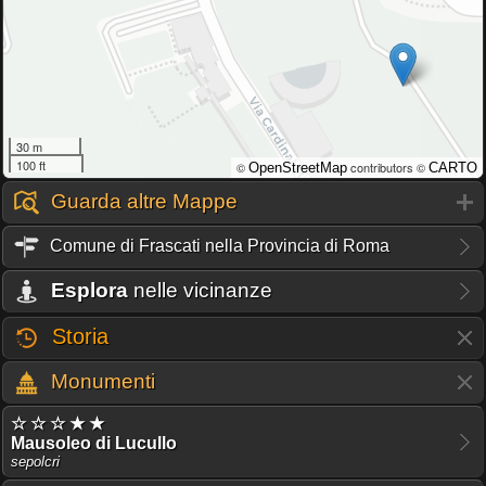
30 m
100 ft
©
contributors ©
OpenStreetMap
CARTO
Guarda altre Mappe
Comune di Frascati nella Provincia di Roma
Esplora
nelle vicinanze
Storia
Monumenti
☆ ☆ ☆ ★ ★
Mausoleo di Lucullo
sepolcri