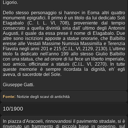
Ligorio.
Dello stesso personaggio si hanno< in Eoma altri quattro
monumenti epigrafici. Il primo è un titolo da lui dedicato Soli
Elagabalo (C. I. L. VI, 708), proveniente dal tempio
consecrato a quella divinità siria dall' ultimo degli Antonini
Augusti, il quale da essa prese il nome di Elagabalo. Due
altre sono iscrizioni apposte a statue onorarie, che Balbillo
eresse alle Vestali Massime Numisia Massimilla e Terenzia
Flavola negli anni 201 e 215 (C.I.L. VI, 2129, 2130). L'ultimo
titolo fa dedicato nell'anno 199 allo stesso Giulio Balbillo
con una statua, che ad onore di lui fece un liberto imperiale,
suo amico, officinator a statuis (C.I.L. VI, 2270). In tutte
queste memorie è sempre ricordata la dignità, eh' egli
aveva, di sacerdote del Sole.
Giuseppe Gatti.
Fonte:
Notizie degli scavi di antichità
10/1900
In piazza d'Aracoeli, rinnovandosi il pavimento stradale, si è
rinvenuto un frammento di piccola base in peperino, sul