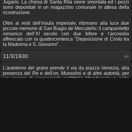
Jugario. La chiesa di Santa Rita viene smontata ed i pezzi
sono depositati in un magazzino comunale in attesa della
ricostruzione.
Oltre ai resti dell'insula imperiale, ritornano alla luce due
piccole memorie di San Biagio de Mercatello: il campaniletto
romanico dell’XI secolo con due bifore e l'arcosolio
affrescato con la quattrocentesca "Deposizione di Cristo tra
la Madonna e S. Giovanni".
11/3/1930
L'autotreno del grano prende il via da piazza Venezia, alla
presenza del Re e dell'on. Mussolini e di altre autorità, per
un viaggio di propaganda nell'Italia Meridionale e nelle
isole, per promuovere l'autosufficenza autarchica in campo
alimentare.1
20/6/1975
A piazza Margana, iniziano le riprese di Febbre da Cavallo.
La casa der Pomata è ambientata nel palazzetto Velli
Cardelli. Il bar di Gabriella è invece nella vicina piazza
d’Aracoeli. Le scene con le corse dei cavalli, all'ippodromo