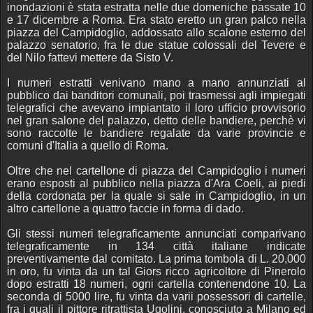
inondazioni è stata estratta nelle due domeniche passate 10
e 17 dicembre a Roma. Era stato eretto un gran palco nella
piazza del Campidoglio, addossato allo scalone esterno del
palazzo senatorio, fra le due statue colossali del Tevere e
del Nilo fattevi mettere da Sisto V.
I numeri estratti venivano mano a mano annunziati al
pubblico dai banditori comunali, poi trasmessi agli impiegati
telegrafici che avevano impiantato il loro ufficio provvisorio
nel gran salone del palazzo, detto delle bandiere, perchè vi
sono raccolte le bandiere regalate da varie provincie e
comuni d'Italia a quello di Roma.
Oltre che nel cartellone di piazza del Campidoglio i numeri
erano esposti al pubblico nella piazza d'Ara Coeli, ai piedi
della cordonata per la quale si sale in Campidoglio, in un
altro cartellone a quattro faccie in forma di dado.
Gli stessi numeri telegraficamente annunciati comparivano
telegraficamente in 134 città italiane indicate
preventivamente dal comitato. La prima tombola di L. 20,000
in oro, fu vinta da un tal Giors ricco agricoltore di Pinerolo
dopo estratti 18 numeri, ogni cartella contenendone 10. La
seconda di 5000 lire, fu vinta da varii possessori di cartelle,
fra i quali il pittore ritrattista Ugolini, conosciuto a Milano ed