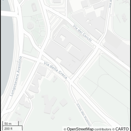
50 m
200 ft
©
contributors ©
OpenStreetMap
CARTO