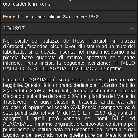
ora residente in Roma.
Fonte:
L'Illustrazione Italiana. 24 dicembre 1882.
10/1897
Nel cortile del palazzo de Rossi Ferraioli, in piazza
d'Aracceli, facendosi alcuni lavori di ristauro ad un muro del
fabbricato, si è trovata inserita nel muro medesimo una
piccola base quadrata di marmo, spezzata nella parte
inferiore. Porta incisa la seguente iscrizione: TI IVLLO
BALBILLO S SOL ELAGABALI EVDEMON LIB optimo
Il nome ELAGABALI è scarpellato, ma resta pienamente
leggibile. Questo titolo onorario, dedicato a Ti. Giulio Balbillo
S(acerdoti) S(oHs) Elagabali, fu già visto intiero da fra
Giocondo, sulla line del secolo XV, nel giardino dei Mattei in
Trastevere ; e quivi stesso fu trascritto anche da altri
collettori d' epigrafi nel secolo XVI. Poscia scomparve, ed è
stato pubblicato nel voi. VI del G. 1. L. n. 2269, dagli antichi
apograti, i quali però variano nei nomi IVLIO ed
ALAGABALL Il marmo originale, ora ritrovato, conferma pel
primo nome la lettura data da Giocondo, dal Metello e dal
Ligorio, e pel secondo nome quella pure del Metello e del