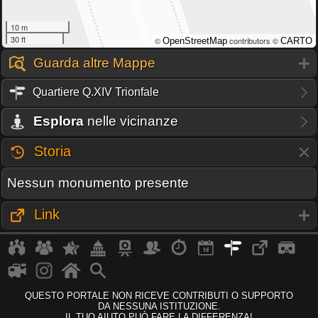
10 m
30 ft
©
contributors ©
OpenStreetMap
CARTO
Guarda altre Mappe
Quartiere Q.XIV Trionfale
Esplora
nelle vicinanze
Storia
Nessun monumento presente
Link
QUESTO PORTALE NON RICEVE CONTRIBUTI O SUPPORTO
DA NESSUNA ISTITUZIONE.
IL TUO AIUTO PUÒ FARE LA DIFFERENZA!