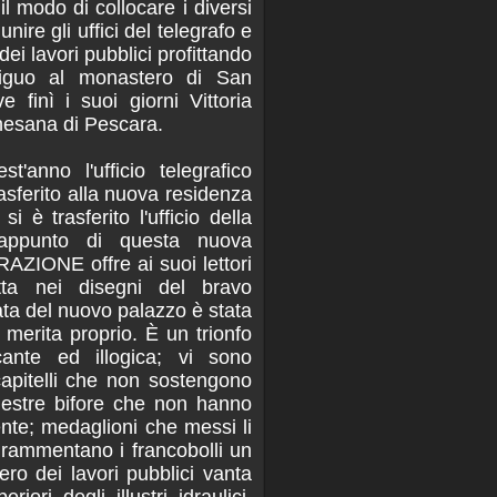
il modo di collocare i diversi
iunire gli uffici del telegrafo e
dei lavori pubblici profittando
tiguo al monastero di San
e finì i suoi giorni Vittoria
esana di Pescara.
'anno l'ufficio telegrafico
asferito alla nuova residenza
 è trasferito l'ufficio della
ppunto di questa nuova
AZIONE offre ai suoi lettori
ta nei disegni del bravo
ata del nuovo palazzo è stata
o merita proprio. È un trionfo
ccante ed illogica; vi sono
apitelli che non sostengono
finestre bifore che non hanno
ente; medaglioni che messi li
 rammentano i francobolli un
tero dei lavori pubblici vanta
riori degli illustri idraulici,