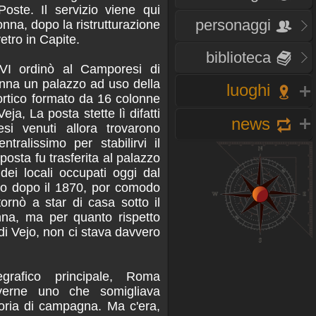
Poste. Il servizio viene qui
personaggi
onna, dopo la ristrutturazione
etro in Capite.
biblioteca
VI ordinò al Camporesi di
onna un palazzo ad uso della
luoghi
ortico formato da 16 colonne
eja, La posta stette lì difatti
news
esi venuti allora trovarono
tralissimo per stabilirvi il
osta fu trasferita al palazzo
ei locali occupati oggi dal
o dopo il 1870, por comodo
itornò a star di casa sotto il
nna, ma per quanto rispetto
i Vejo, non ci stava davvero
legrafico principale, Roma
verne uno che somigliava
toria di campagna. Ma c'era,