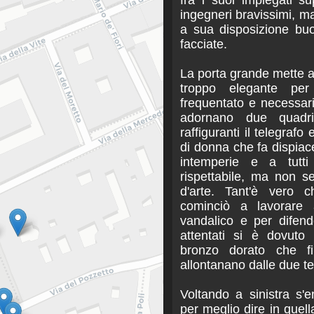
ingegneri bravissimi, m
a sua disposizione buon
facciate.
La porta grande mette a
troppo elegante pe
frequentato e necessar
adornano due quadr
raffiguranti il telegrafo
di donna che fa dispiace
intemperie e a tutti 
rispettabile, ma non s
d'arte. Tant'è vero c
cominciò a lavorare
vandalico e per difen
attentati si è dovuto 
bronzo dorato che f
allontanano dalle due te
Voltando a sinistra s'en
per meglio dire in quella