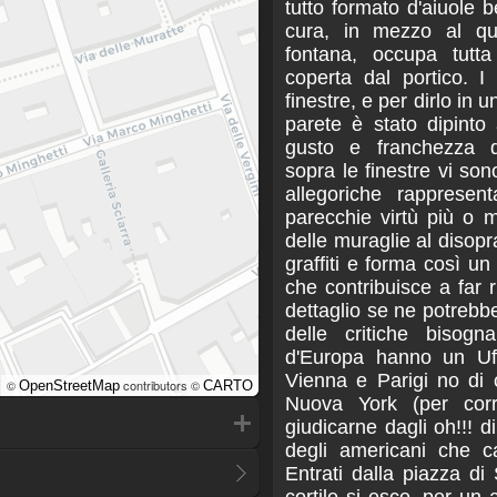
tutto formato d'aiuole b
cura, in mezzo al qu
fontana, occupa tutta
coperta dal portico. I 
finestre, e per dirlo in 
parete è stato dipinto
gusto e franchezza d'
sopra le finestre vi son
allegoriche rappresent
parecchie virtù più o m
delle muraglie al disopr
graffiti e forma così u
che contribuisce a far ri
dettaglio se ne potrebb
delle critiche bisogn
d'Europa hanno un Uff
Vienna e Parigi no di
©
contributors ©
OpenStreetMap
CARTO
Nuova York (per cor
giudicarne dagli oh!!! d
degli americani che ca
Entrati dalla piazza di 
cortile si esce, per un a