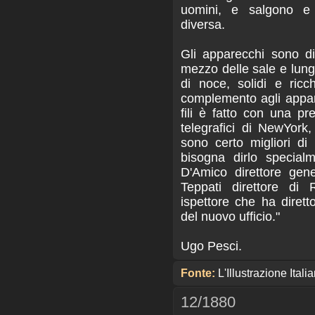
uomini, e salgono e
diversa.
Gli apparecchi sono di
mezzo delle sale e lungo 
di noce, solidi e ricc
complemento agli appara
fili è fatto con una prec
telegrafici di NewYork
sono certo migliori d
bisogna dirlo specia
D'Amico direttore gene
Teppati direttore di
ispettore che ha dirett
del nuovo ufficio."
Ugo Pesci.
Fonte:
L'Illustrazione Ita
12/1880