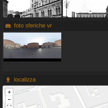
foto sferiche vr
localizza
+
−