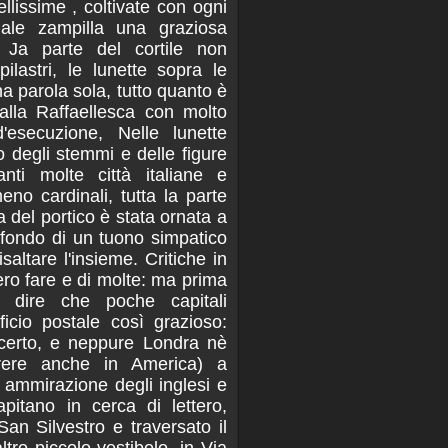
ellissime , coltivate con ogni
ale zampilla una graziosa
 Ja parte del cortile non
pilastri, le lunette sopra le
una parola sola, tutto quanto è
 alla Raffaellesca con molto
esecuzione, Nelle lunette
o degli stemmi e delle figure
anti molte città italiane e
eno cardinali, tutta la parte
a del portico è stata ornata a
n fondo di un tuono simpatico
saltare l'insieme. Critiche in
ero fare e di molte: ma prima
a dire che poche capitali
icio postale così grazioso:
 certo, e neppure Londra nè
rere anche in America) a
i ammirazione degli inglesi e
pitano in cerca di lettero,
San Silvestro e traversato il
ltro piccolo vestibolo, in Via