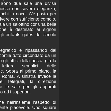
Sono due sale una divisa
 messe con severa eleganza;
banchi in noce. C'è posto per
ivere con sufficiente comolo.
la un salottino cor una bella
rone è destinato ai signori
 gli enfants gatés del secolo
elegrafico e ripassando dal
cortile tutto circondato da un
 gli uffici della posta: giù la
 lettere semplici, delle
c. Sopra al primo piano, la
i Roma, A sinistra invece la
i telegrafi, la direzione
e le sale per gli apparati
o ed i superiori.
he nell'insieme l'aspetto di
mente piacevole. Uno square