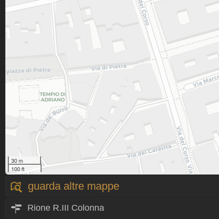
30 m
100 ft
guarda altre mappe
Rione R.III Colonna