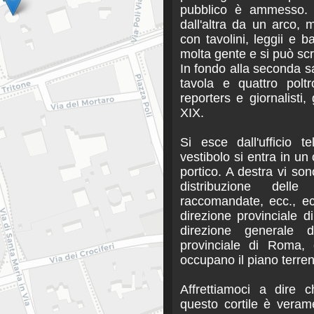
pubblico è ammesso. 
dall'altra da un arco,
con tavolini, leggii e 
molta gente e si può scr
In fondo alla seconda sa
tavola e quattro polt
reporters e giornalisti,
XIX.
Si esce dall'ufficio t
vestibolo si entra in un 
portico. A destra vi sono
distribuzione delle
raccomandate, ecc., ec
direzione provinciale d
direzione generale de
provinciale di Roma, 
occupano il piano terren
Affrettiamoci a dire c
questo cortile è vera