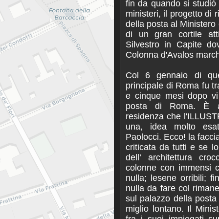
fin da quando si studiò 
ministeri, il progetto di r
della posta al Ministero 
di un gran cortile at
Silvestro in Capite dov
Colonna d'Avalos march
Col 6 gennaio di quest
principale di Roma fu tr
e cinque mesi dopo vi si
posta di Roma. È a
residenza che l'ILLUSTR
una, idea molto esat
Paolocci. Ecco! la facci
criticata da tutti e se l
dell’ architettura cro
colonne con immensi c
nulla; lesene orribili; 
nulla da fare col riman
sul palazzo della posta
miglio lontano. Il Minis
fra i suoi impiegati supe