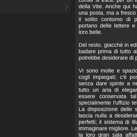
della Vite. Anche qui h
una posta, ma a fresco e
il solito contorno di
portano delle lettere 
loro belle.
Del resto, giacchè in ed
badare prima di tutto a
potrebbe desiderare di p
Vi sono molte e spazi
cogli impiegati; c'è p
senza dare spinte a ne
tutto un aria di elega
essere conservata ta
specialmente l'uffizio te
La disposizione delle 
lascia nulla a desiderar
perfetti; il sistema di 
immaginare migliore. Le
la loro gran sala affa