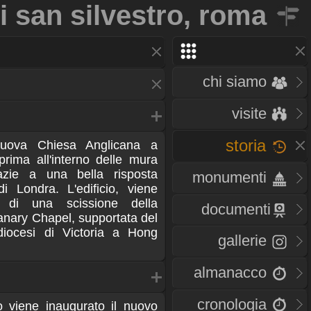
i san silvestro, roma
chi siamo
visite
storia
nuova Chiesa Anglicana a
prima all'interno delle mura
grazie a una bella risposta
monumenti
di Londra. L'edificio, viene
o di una scissione della
documenti
anary Chapel, supportata del
diocesi di Victoria a Hong
gallerie
almanacco
cronologia
o viene inaugurato il nuovo