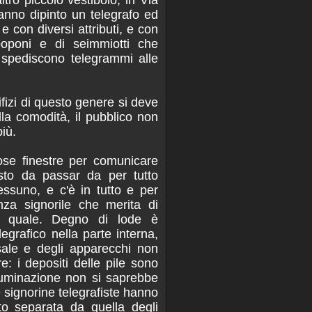
anno dipinto un telegrafo ed
 con diversi attributi, e con
 poponi e di seimmiotti che
e spediscono telegrammi alle
ifizi di questo genere si deve
lla comodità, il pubblico non
iù.
ose finestre per comunicare
osto da passar da per tutto
ssuno, e c'è in tutto e per
nza signorile che merita di
l quale. Degno di lode è
legrafico nella parte interna,
sale e degli apparecchi non
e: i depositi delle pile sono
illuminazione non si saprebbe
 signorine telegrafiste hanno
tto separata da quella degli