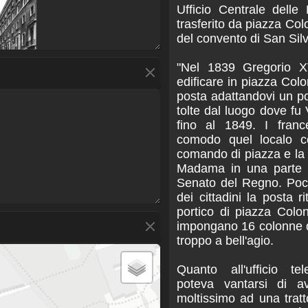
Ufficio Centrale delle 
trasferito da piazza Col
del convento di San Silv
"Nel 1839 Gregorio X
edificare in piazza Col
posta adattandovi un p
tolte dal luogo dove fu V
fino al 1849. I franc
comodo quel localo cen
comando di piazza e la p
Madama in una parte d
Senato del Regno. Poc
dei cittadini la posta r
portico di piazza Colo
impongano 16 colonne d
troppo a bell'agio.
Quanto all'ufficio te
poteva vantarsi di a
moltissimo ad una trat