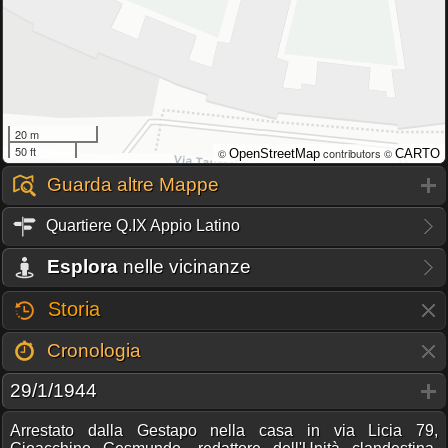
20 m
50 ft
©
contributors ©
OpenStreetMap
CARTO
Guarda altre Mappe
Quartiere Q.IX Appio Latino
Esplora
nelle vicinanze
Storia
Cronologia
29/1/1944
Arrestato dalla Gestapo nella casa in via Licia 79,