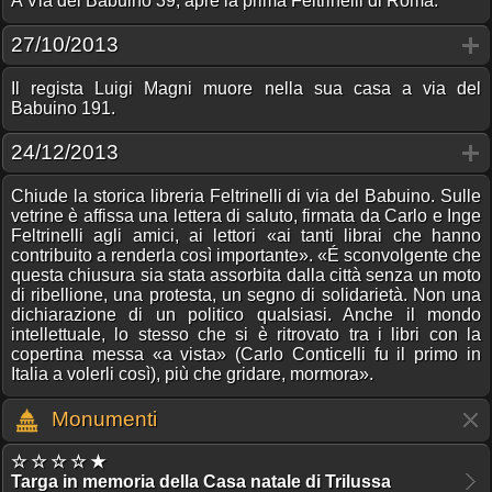
A Via del Babuino 39, apre la prima Feltrinelli di Roma.
27/10/2013
Il regista Luigi Magni muore nella sua casa a via del
Babuino 191.
24/12/2013
Chiude la storica libreria Feltrinelli di via del Babuino. Sulle
vetrine è affissa una lettera di saluto, firmata da Carlo e Inge
Feltrinelli agli amici, ai lettori «ai tanti librai che hanno
contribuito a renderla così importante». «É sconvolgente che
questa chiusura sia stata assorbita dalla città senza un moto
di ribellione, una protesta, un segno di solidarietà. Non una
dichiarazione di un politico qualsiasi. Anche il mondo
intellettuale, lo stesso che si è ritrovato tra i libri con la
copertina messa «a vista» (Carlo Conticelli fu il primo in
Italia a volerli così), più che gridare, mormora».
Monumenti
☆ ☆ ☆ ☆ ★
Targa in memoria della Casa natale di Trilussa