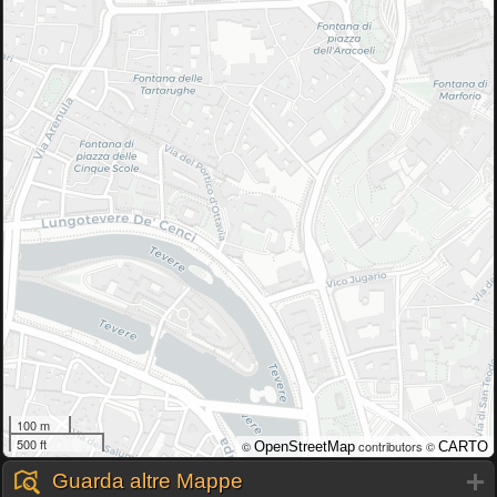
100 m
500 ft
©
contributors ©
OpenStreetMap
CARTO
Guarda altre Mappe