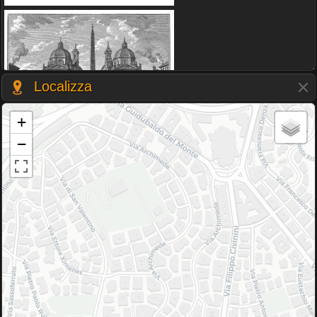
Localizza
+
−