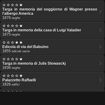
☆ ☆ ☆ ☆ ★
Targa in memoria del soggiorno di Wagner presso
l'albergo America
1876
targhe
☆ ☆ ☆ ☆ ★
Targa in memoria della casa di Luigi Valadier
1875
targhe
☆ ☆ ☆ ★ ★
Edicola di via del Babuino
1855
edicole sacre
☆ ☆ ☆ ☆ ★
Targa in memoria di Julis Slowasckj
1836
targhe
☆ ☆ ☆ ☆ ★
Palazzetto Raffaelli
1826
edifici
☆ ☆ ☆ ☆ ★
Hotel des Iles Britanniques
1823
palazzi