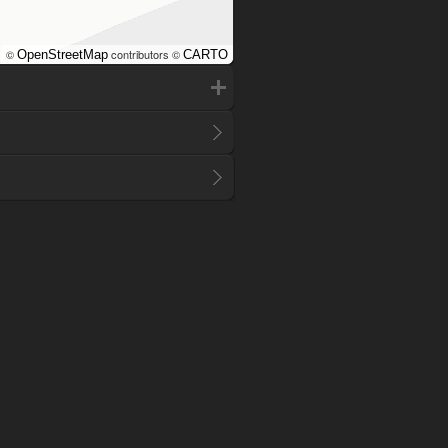
©
contributors ©
OpenStreetMap
CARTO