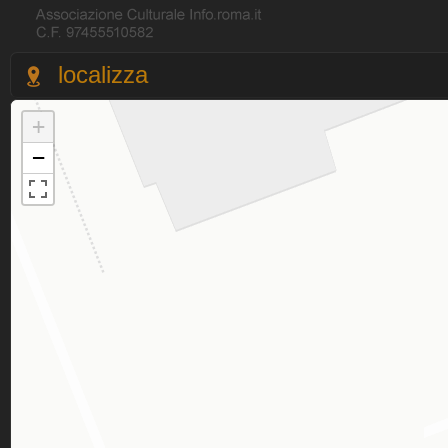
localizza
+
−