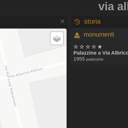
via a
storia
monumenti
☆ ☆ ☆ ☆ ★
Palazzine a Via Albricc
1955
palazzine