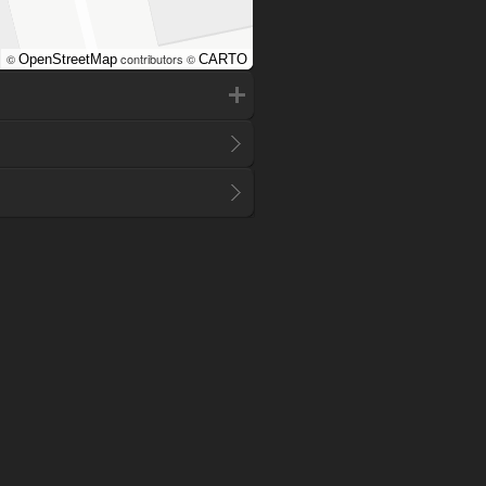
©
contributors ©
OpenStreetMap
CARTO