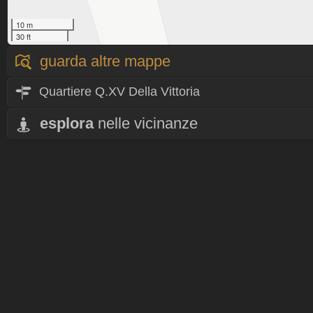
10 m
30 ft
guarda altre mappe
Quartiere Q.XV Della Vittoria
esplora
nelle vicinanze