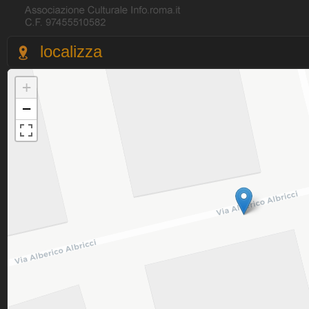
localizza
+
−