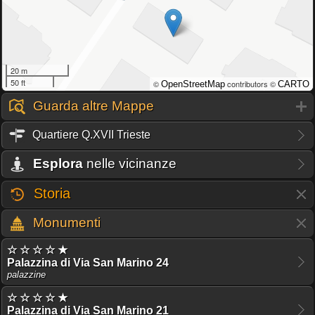
20 m
50 ft
©
contributors ©
OpenStreetMap
CARTO
Guarda altre Mappe
Quartiere Q.XVII Trieste
Esplora
nelle vicinanze
Storia
Monumenti
☆ ☆ ☆ ☆ ★
Palazzina di Via San Marino 24
palazzine
☆ ☆ ☆ ☆ ★
Palazzina di Via San Marino 21