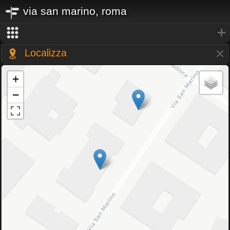
via san marino, roma
Localizza
+
−