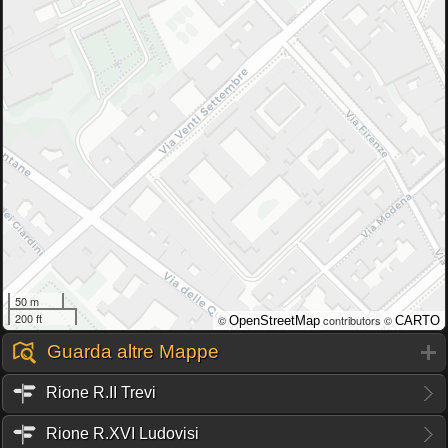
50 m
200 ft
©
contributors ©
OpenStreetMap
CARTO
Guarda altre Mappe
Rione R.II Trevi
Rione R.XVI Ludovisi