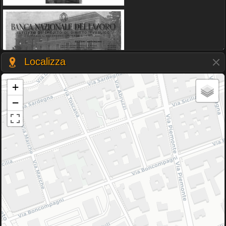
Localizza
+
−