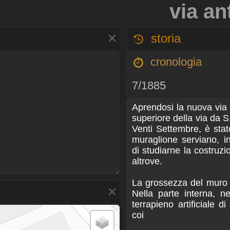
via a
storia
cronologia
7/1885
Aprendosi la nuova via d
superiore della via da S.
Venti Settembre, è stat
muraglione serviano, i
di studiarne la costruz
altrove.
La grossezza del muro 
Nella parte interna, n
terrapieno artificiale d
coi