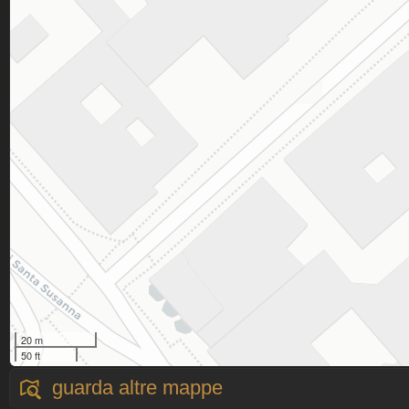
20 m
50 ft
guarda altre mappe