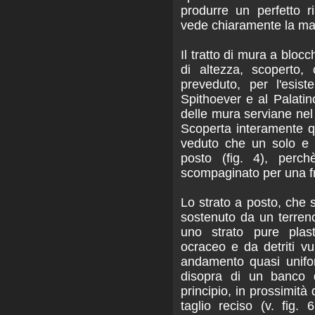
produrre un perfetto r
vede chiaramente la ma
Il tratto di mura a blocc
di altezza, scoperto,
preveduto, per l'esist
Spithoever e al Palatin
delle mura serviane nel 
Scoperta interamente qu
veduto che un solo e b
posto (fig. 4), perc
scompaginato per una fra
Lo strato a posto, che si
sostenuto da un terreno
uno strato pure plas
ocraceo e da detriti vu
andamento quasi unifo
disopra di un banco 
principio, in prossimità
taglio reciso (v. fig.