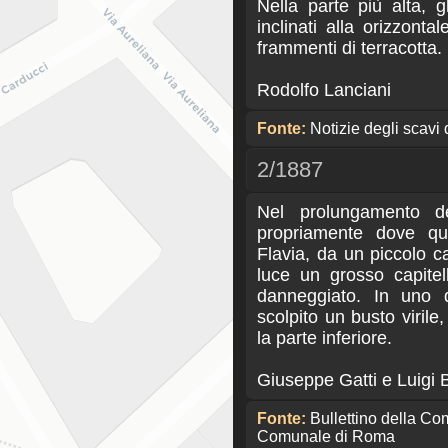
Nella parte più alta, g
inclinati alla orizzont
frammenti di terracotta.
Rodolfo Lanciani
Fonte:
Notizie degli scavi 
2/1887
Nel prolungamento de
propriamente dove que
Flavia, da un piccolo c
luce un grosso capite
danneggiato. In uno d
scolpito un busto virile
la parte inferiore.
Giuseppe Gatti e Luigi B
Fonte:
Bullettino della C
Comunale di Roma