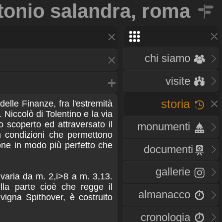
ntonio salandra, roma
chi siamo
visite
storia
elle Finanze, fra l'estremità
 Niccolò di Tolentino e la via
o scoperto ed attraversato il
monumenti
n condizioni che permettono
ione in modo più perfetto che
documenti
gallerie
varia da m. 2,i>8 a m. 3,13.
ella parte cioè che regge il
almanacco
i vigna Spithover, è costruito
cronologia