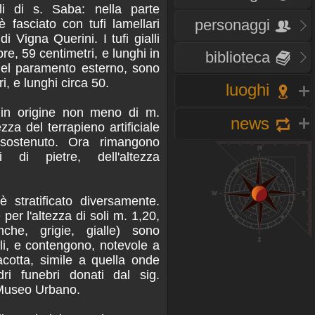
oli di s. Saba: nella parte
personaggi
è fasciato con tufi lamellari
i Vigna Querini. I tufi gialli
e, 59 centimetri, e lunghi in
biblioteca
 del paramento esterno, sono
ri, e lunghi circa 50.
luoghi
o in origine non meno di m.
news
zza del terrapieno artificiale
sostenuto. Ora rimangono
i di pietre, dell'altezza
è stratificato diversamente.
 per l'altezza di soli m. 1,20,
anche, grigie, gialle) sono
li, e contengono, notevole a
racotta, simile a quella onde
dri funebri donati dal sig.
 Museo Urbano.