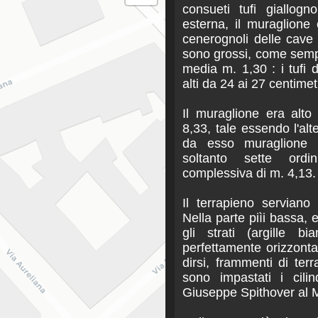
consueti tufi giallogn
esterna, il muraglione 
cenerognoli delle cave d
sono grossi, come sempr
media m. 1,30 : i tufi
alti da 24 ai 27 centimet
Il muraglione era alt
8,33, tale essendo l'alte
da esso muraglione 
soltanto sette ordin
complessiva di m. 4,13.
Il terrapieno serviano 
Nella parte piìi bassa, e
gli strati (argille bi
perfettamente orizzonta
dirsi, frammenti di ter
sono impastati i cilin
Giuseppe Spithover al