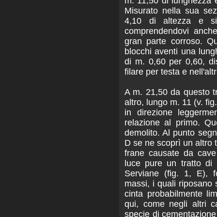
m. 11,50 di lunghezza e
Misurato nella sua se
4,10 di altezza e si
comprendendovi anche 
gran parte corroso. Qu
blocchi aventi una lun
di m. 0,60 per 0,60, di
filare per testa e nell'alt
A m. 21,50 da questo tr
altro, lungo m. 11 (v. fig
in direzione leggerme
relazione al primo. Qu
demolito. Al punto segna
D se ne scoprì un altro 
frane causate da cave
luce pure un tratto d
Serviane (fig. 1, E), 
massi, i quali riposano
cinta probabilmente lim
qui, come negli altri 
specie di cementazione f