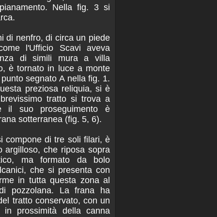
ipianamento. Nella fig. 3 si
rca.
hi di nenfro, di circa un piede
 come l'Ufficio Scavi aveva
enza di simili mura a villa
o, è tornato in luce a monte
punto segnato A nella fig. 1.
esta preziosa reliquia, si è
revissimo tratto si trova a
hè il suo proseguimento è
na sotterranea (fig. 5, 6).
 compone di tre soli filari, è
 argilloso, che riposa sopra
tico, ma formato da bolo
lcanici, che si presenta con
rme in tutta questa zona al
di pozzolana. La frana ha
 del tratto conservato, con un
 6 in prossimità della canna