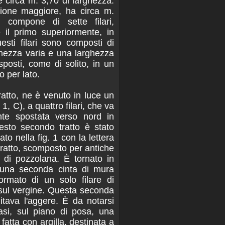
 circa m. 3,70 di larghezza.
zione maggiore, ha circa m.
 compone di sette filari,
il primo superiormente, in
esti filari sono composti di
ghezza varia e una larghezza
sposti, come di solito, in un
ro per lato.
atto, ne è venuto in luce un
. 1, C), a quattro filari, che va
nte spostata verso nord in
esto secondo tratto è stato
to nella fig. 1 con la lettera
tratto, scomposto per antiche
 di pozzolana. È tornato in
i una seconda cinta di mura
formato di un solo filare di
 sul vergine. Questa seconda
itava l'aggere. È da notarsi
casi, sul piano di posa, una
atta con argilla, destinata a