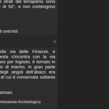
li strati del terrapieno sono
ale di 50°, e non contengono
di antichità
lla via delle Finanze, e
sta s'incontra con la via
avo per fognolo, è tornato in
llo di marmo, in gran parte
egli angoli dell’abaco era
, di cui è conservata soltanto
orsari.
ommissione Archeologica