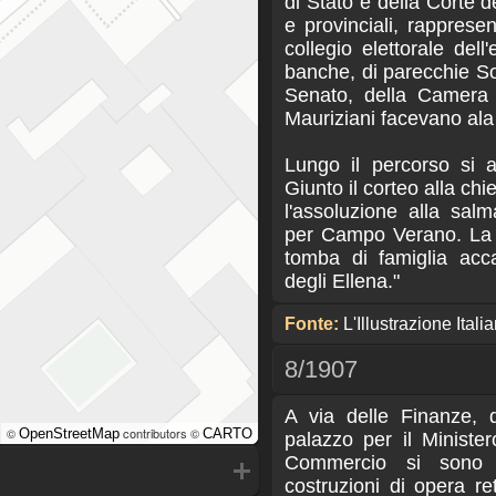
di Stato e della Corte d
e provinciali, rappresent
collegio elettorale dell'e
banche, di parecchie Soc
Senato, della Camera e
Mauriziani facevano ala 
Lungo il percorso si 
Giunto il corteo alla ch
l'assoluzione alla salm
per Campo Verano. La 
tomba di famiglia acc
degli Ellena."
Fonte:
L'Illustrazione Itali
8/1907
A via delle Finanze, 
©
contributors ©
OpenStreetMap
CARTO
palazzo per il Minister
Commercio si sono i
costruzioni di opera ret