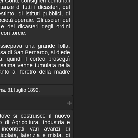
ei Conti, consiglieri comunali
anze di tutti i dicasteri, del
stinto, di istituti pubblici, di
ietà operaie. Gli uscieri del
 dei dicasteri degli ordini
con torcie.
assiepava una grande folla.
iesa di San Bernardo, si diede
a; quindi il corteo proseguì
salma venne tumulata nella
anto al feretro della madre
ana. 31 luglio 1892.
dove si costruisce il nuovo
o di Agricoltura, Industria e
ncontrati vari avanzi di
icolata, laterizia e mista, di