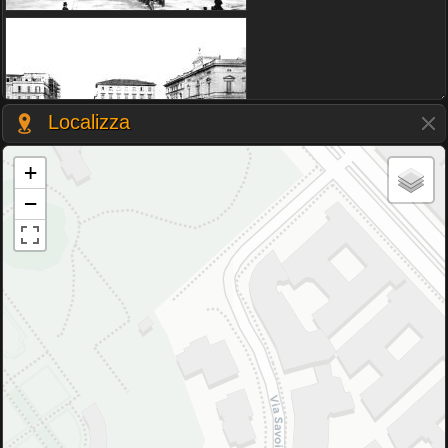
Localizza
+
−