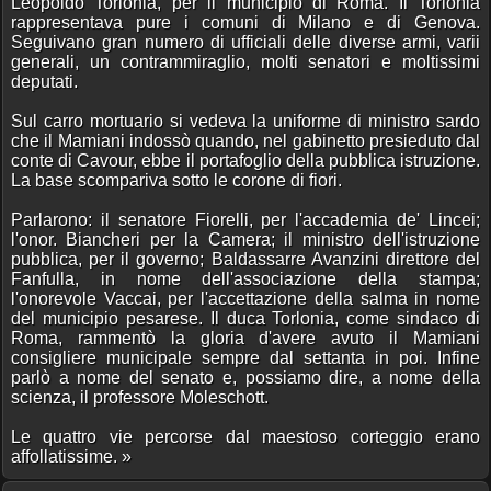
Leopoldo Torlonia, per il municipio di Roma. Il Torlonia
rappresentava pure i comuni di Milano e di Genova.
Seguivano gran numero di ufficiali delle diverse armi, varii
generali, un contrammiraglio, molti senatori e moltissimi
deputati.
Sul carro mortuario si vedeva la uniforme di ministro sardo
che il Mamiani indossò quando, nel gabinetto presieduto dal
conte di Cavour, ebbe il portafoglio della pubblica istruzione.
La base scompariva sotto le corone di fiori.
Parlarono: il senatore Fiorelli, per l'accademia de' Lincei;
l'onor. Biancheri per la Camera; il ministro dell'istruzione
pubblica, per il governo; Baldassarre Avanzini direttore del
Fanfulla, in nome dell'associazione della stampa;
l'onorevole Vaccai, per l'accettazione della salma in nome
del municipio pesarese. Il duca Torlonia, come sindaco di
Roma, rammentò la gloria d'avere avuto il Mamiani
consigliere municipale sempre dal settanta in poi. Infine
parlò a nome del senato e, possiamo dire, a nome della
scienza, il professore Moleschott.
Le quattro vie percorse dal maestoso corteggio erano
affollatissime. »