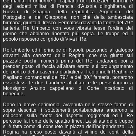
Germania, in uniforme di capitano dei corazzieri bianchi, e
degli addetti militari di Francia, d'Austria, d'Inghilterra, di
Russia, di Spagna, della repubblica Argentina, del
Portogallo e del Giappone, non chè della ambasciata
birmana, giunta di fresco. Fermatosi davanti la fronte del 79.°
fanteria, Re Umberto con voce vibrata lesse l'ordine del
giorno che abbiamo riportato più sopra. Le truppe ed il
popolo risposero col grido di Viva il Re.
Re Umberto ed il principe di Napoli, passando al galoppo
davanti alla carrozza della Regina, che era giunta sul
piazzale pochi momenti prima del Re, andarono poi a
prender posto di faccia all'altare eretto sul prolungamento
del portico della caserma d'artiglieria. I colonnelli Reghini e
Pagliano, comandanti del 79.° e dell'80.° fanteria, portarono
essi stessi le due bandiere all'altare e le presentarono a
Monsignor Anzino cappellano di Corte incaricato di
benedirle.
Dopo la breve cerimonia, avvenuta nelle stesse forme di
sopra descritte, i sottotenenti portabandiera andarono a
collocarsi sulla fronte dei rispettivi reggimenti ed il Re
percorse la fronte delle quattro linee. La sfilata delle truppe
si è fatta come di consueto in piazza dell'Indipendenza. La
Regina ha preso posto davanti al villino de' conti della