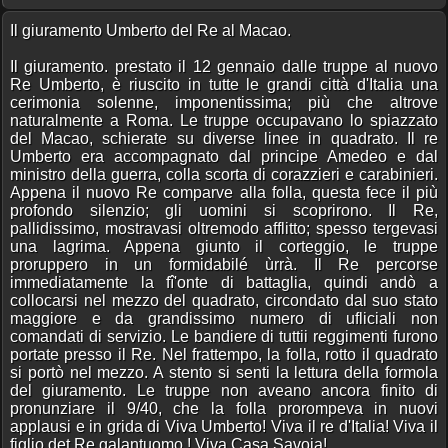
Il giuramento Umberto del Re al Macao.
Il giuramento. prestato il 12 gennaio dalle truppe al nuovo
Re Umberto, è riuscito in tutte le grandi città d'Italia una
cerimonia solenne, imponentissima; più che altrove
naturalmente a Roma. Le truppe occupavano lo spiazzato
del Macao, schierate su diverse linee in quadrato. Il re
Umberto era accompagnato dal principe Amedeo e dal
ministro della guerra, colla scorta di corazzieri e carabinieri.
Appena il nuovo Re comparve alla folla, questa fece il più
profondo silenzio; gli uomini si scoprirono. Il Re,
pallidissimo, mostravasi oltremodo afflitto; spesso tergevasi
una lagrima. Appena giunto il corteggio, le truppe
proruppero in un formidabilé ùrrà. Il Re percorse
immediatamente la fî'onte di battaglia, quindi andò a
collocarsi nel mezzo del quadrato, circondato dal suo stato
maggiore e da grandissimo numero di ufliciali non
comandati di servizio. Le bandiere di tuttii reggimenti furono
portate presso il Re. Nel frattempo, la folla, rotto il quadrato
si portò nel mezzo. A stento si senti la lettura della formola
del giuramento. Le truppe non aveano ancora finito di
pronunziare il 9/40, che la folla prorompeva in nuovi
applausi e in grida di Viva Umberto! Viva il re d'Italia! Viva il
figlio det Re galantuomo ! Viva Casa Savoia!