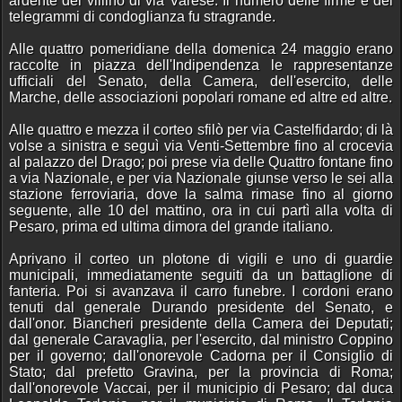
ardente del villino di via Varese. Il numero delle firme e dei
telegrammi di condoglianza fu stragrande.
Alle quattro pomeridiane della domenica 24 maggio erano
raccolte in piazza dell'Indipendenza le rappresentanze
ufficiali del Senato, della Camera, dell'esercito, delle
Marche, delle associazioni popolari romane ed altre ed altre.
Alle quattro e mezza il corteo sfilò per via Castelfidardo; di là
volse a sinistra e seguì via Venti-Settembre fino al crocevia
al palazzo del Drago; poi prese via delle Quattro fontane fino
a via Nazionale, e per via Nazionale giunse verso le sei alla
stazione ferroviaria, dove la salma rimase fino al giorno
seguente, alle 10 del mattino, ora in cui partì alla volta di
Pesaro, prima ed ultima dimora del grande italiano.
Aprivano il corteo un plotone di vigili e uno di guardie
municipali, immediatamente seguiti da un battaglione di
fanteria. Poi si avanzava il carro funebre. I cordoni erano
tenuti dal generale Durando presidente del Senato, e
dall'onor. Biancheri presidente della Camera dei Deputati;
dal generale Caravaglia, per l'esercito, dal ministro Coppino
per il governo; dall'onorevole Cadorna per il Consiglio di
Stato; dal prefetto Gravina, per la provincia di Roma;
dall'onorevole Vaccai, per il municipio di Pesaro; dal duca