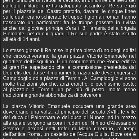
per il principe di Napoli a cavallo, in uniforme d'allievo del
collegio militare, che ha galoppato accanto al Re su e giù
per il piazzale del Castro pretorio, davanti le cinque linee
sulle quali erano schierate le truppe. I giornali romani hanno
trascurato un particolare: fra le truppe passate in rivista
anche dal giovine principe c'era il 3° fanteria della brigata
Piemonte, ne' di cui quadri il Re suo padre è stato iscritto
all'età di 14 anni.
Lo stesso giorno il Re mise la prima pietra d'uno degli edifizi
che circoscriveranno la gran piazza Vittorio Emanuele nel
quartiere dell'Esquilino. È un monumento che Roma edifica
al gran Re aspettando che la commissione presieduta dal
Depretis decida se il monumento nazionale deve erigersi al
Campidoglio od a piazza di Termini. Al Campidoglio vi sono
molte tradizioni storiche, anzi eroiche, e pochissimo posto:
al piazzale di Termini un po' più di posto, molte meno
tradizioni e grande abbondanza di polverone.
La piazza Vittorio Emanuele occuperà una grande area
dove erano una volta, al principio del secolo XVIII, le ville
del duca di Palombara e del duca di Nunez, ed in mezzo
alla quale sorgono ancora i ruderi del Ninfeo d'Alessandro
Severo e de'così detti trofei di Mario ch'erano, a' tempi
dell'antica Roma, un castello dell'Acqua Giulia. Dove ora è