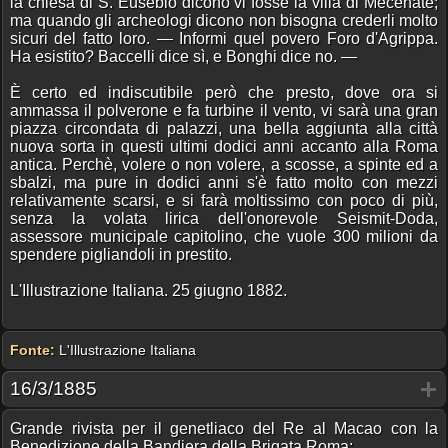
la chiesa di S. Eusebio dicono vi fosse la villa di Mecenate;
ma quando gli archeologi dicono non bisogna crederli molto
sicuri del fatto loro. — Informi quel povero Foro d'Agrippa.
Ha esistito? Baccelli dice sì, e Bonghi dice no. —
È certo ed indiscutibile però che presto, dove ora si
ammassa il polverone e fa turbine il vento, vi sarà una gran
piazza circondata di palazzi, una bella aggiunta alla città
nuova sorta in questi ultimi dodici anni accanto alla Roma
antica. Perchè, volere o non volere, a scosse, a spinte ed a
sbalzi, ma pure in dodici anni s'è fatto molto con mezzi
relativamente scarsi, e si farà moltissimo con poco di più,
senza la volata lirica dell'onorevole Seismit-Doda,
assessore municipale capitolino, che vuole 300 milioni da
spendere pigliandoli in prestito.
L'Illustrazione Italiana. 25 giugno 1882.
Fonte:
L'Illustrazione Italiana
16/3/1885
Grande rivista per il genetliaco del Re al Macao con la
Benedizione della Bandiera della Brigata Roma: