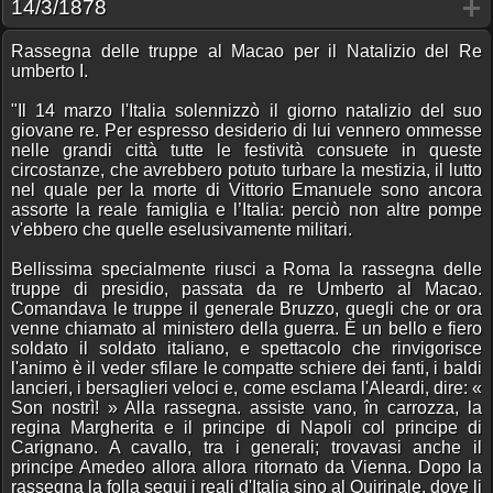
14/3/1878
Rassegna delle truppe al Macao per il Natalizio del Re
umberto I.
"Il 14 marzo l'Italia solennizzò il giorno natalizio del suo
giovane re. Per espresso desiderio di lui vennero ommesse
nelle grandi città tutte le festività consuete in queste
circostanze, che avrebbero potuto turbare la mestizia, il lutto
nel quale per la morte di Vittorio Emanuele sono ancora
assorte la reale famiglia e l’Italia: perciò non altre pompe
v'ebbero che quelle eselusivamente militari.
Bellissima specialmente riusci a Roma la rassegna delle
truppe di presidio, passata da re Umberto al Macao.
Comandava le truppe il generale Bruzzo, quegli che or ora
venne chiamato al ministero della guerra. È un bello e fiero
soldato il soldato italiano, e spettacolo che rinvigorisce
l'animo è il veder sfilare le compatte schiere dei fanti, i baldi
lancieri, i bersaglieri veloci e, come esclama l'Aleardi, dire: «
Son nostrì! » Alla rassegna. assiste vano, în carrozza, la
regina Margherita e il principe di Napoli col principe di
Carignano. A cavallo, tra i generali; trovavasi anche il
principe Amedeo allora allora ritornato da Vienna. Dopo la
rassegna la folla segui i reali d'Italia sino al Quirinale, dove li