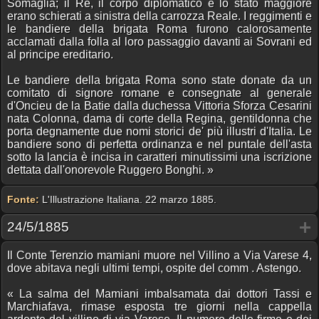
Somaglia; il Re, il corpo diplomatico e lo stato maggiore
erano schierati a sinistra della carrozza Reale. I reggimenti e
le bandiere della brigata Roma furono calorosamente
acclamati dalla folla al loro passaggio davanti ai Sovrani ed
al principe ereditario.
Le bandiere della brigata Roma sono state donate da un
comitato di signore romane e consegnate al generale
d'Oncieu de la Batie dalla duchessa Vittoria Sforza Cesarini
nata Colonna, dama di corte della Regina, gentildonna che
porta degnamente due nomi storici de' più illustri d'Italia. Le
bandiere sono di perfetta ordinanza e nel puntale dell'asta
sotto la lancia è incisa in caratteri minutissimi una iscrizione
dettata dall'onorevole Ruggero Bonghi. »
Fonte:
L'Illustrazione Italiana. 22 marzo 1885.
24/5/1885
Il Conte Terenzio mamiani muore nel Villino a Via Varese 4,
dove abitava negli ultimi tempi, ospite del comm . Astengo.
« La salma del Mamiani imbalsamata dai dottori Tassi e
Marchiafava, rimase esposta tre giorni nella cappella