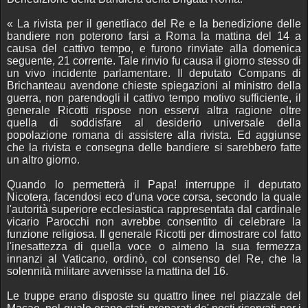
« La rivista per il genetliaco del Re e la benedizione delle
bandiere non poterono farsi a Roma la mattina del 14 a
causa del cattivo tempo, e furono rinviate alla domenica
seguente, 21 corrente. Tale rinvio fu causa il giorno stesso di
un vivo incidente parlamentare. Il deputato Compans di
Brichanteau avendone chieste spiegazioni al ministro della
guerra, non parendogli il cattivo tempo motivo sufficiente, il
generale Ricotti rispose non esservi altra ragione oltre
quella di soddisfare al desiderio universale della
popolazione romana di assistere alla rivista. Ed aggiunse
che la rivista e consegna delle bandiere si sarebbero fatte
un altro giorno.
Quando lo permetterà il Papa! interruppe il deputato
Nicotera, facendosi eco d'una voce corsa, secondo la quale
l'autorità superiore ecclesiastica rappresentata dal cardinale
vicario Parocchi non avrebbe consentito di celebrare la
funzione religiosa. Il generale Ricotti per dimostrare col fatto
l'inesattezza di quella voce o almeno la sua fermezza
innanzi al Vaticano, ordinò, col consenso del Re, che la
solennità militare avvenisse la mattina del 16.
Le truppe erano disposte su quattro linee nel piazzale del