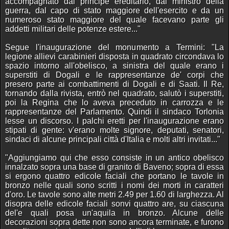
accompagnato dal principe ereditario, dal ministro della
guerra, dal capo di stato maggiore dell'esercito e da un
numeroso stato maggiore del quale facevano parte gli
addetti militari delle potenze estere..."
Segue l'inaugurazione del monumento a Termini: "La
legione allievi carabinieri disposta in quadrato circondava lo
spazio intorno all'obelisco, a sinistra del quale erano i
superstiti di Dogali e le rappresentanze de' corpi che
presero parte ai combattimenti di Dogali e di Saati. Il Re,
tornando dalla rivista, entrò nel quadrato, salutò i superstiti,
poi la Regina che lo aveva preceduto in carrozza e le
rappresentanze del Parlamento. Quindi il sindaco Torlonia
lesse un discorso. I palchi eretti per l'inaugurazione erano
stipati di gente: v'erano molte signore, deputati, senatori,
sindaci di alcune principali città d'Italia e molti altri invitati..."
"Aggiungiamo qui che esso consiste in un antico obelisco
innalzato sopra una base di granito di Baveno; sopra di essa
si ergono quattro edicole faciali che portano le tavole in
bronzo nelle quali sono scritti i nomi dei morti in caratteri
d'oro. Le tavole sono alte metri 2.49 per 1.60 di larghezza. Al
disopra delle edicole faciali sonvi quattro are, su ciascuna
del'e quali posa un'aquila in bronzo. Alcune delle
decorazioni sopra dette non sono ancora terminate, e furono