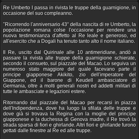
Re Umberto I passa in rivista le truppe della guarnigione, in
occasione del suo compleanno.
"Ricorrendo l'anniversario 43° della nascita di re Umberto, la
popolazione romana colse l'occasione per rendere una
nuova testimonianza d'affetto al Re leale e generoso, ed
all'esercito che a Dogali ha tenuto tanto alto il nome italiano.
Il Re, uscito dal Quirinale alle 10 antimeridiane, andò a
passare la rivista alle truppe della guarnigione schierate,
secondo il consueto, sul piazzale del Macao. Lo seguiva un
numeroso stato maggiore del quale facevano parte il
principe giapponese Akikito, zio dell'imperatore del
Giappone, ed il barone di Keudell ambasciatore di
Germania, oltre a molti generali nostri ed addetti militari di
tutte le ambasciate e legazioni estere.
Ritornando dal piazzale del Macao per recarsi in piazza
dell'Indipendenza, dove ha luogo la sfilata delle truppe e
dove già si trovava la Regina con la moglie del principe
giapponese e la duchessa di Genova madre, il Re trovò la
strada sparsa di fiori e ghirlande. Altri fiori e ghirlande furono
gettati dalle finestre al Re ed alle truppe.