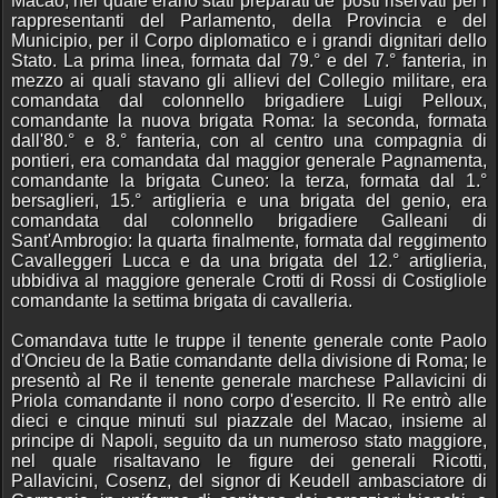
Macao, nel quale erano stati preparati de' posti riservati per i
rappresentanti del Parlamento, della Provincia e del
Municipio, per il Corpo diplomatico e i grandi dignitari dello
Stato. La prima linea, formata dal 79.° e del 7.° fanteria, in
mezzo ai quali stavano gli allievi del Collegio militare, era
comandata dal colonnello brigadiere Luigi Pelloux,
comandante la nuova brigata Roma: la seconda, formata
dall'80.° e 8.° fanteria, con al centro una compagnia di
pontieri, era comandata dal maggior generale Pagnamenta,
comandante la brigata Cuneo: la terza, formata dal 1.°
bersaglieri, 15.° artiglieria e una brigata del genio, era
comandata dal colonnello brigadiere Galleani di
Sant'Ambrogio: la quarta finalmente, formata dal reggimento
Cavalleggeri Lucca e da una brigata del 12.° artiglieria,
ubbidiva al maggiore generale Crotti di Rossi di Costigliole
comandante la settima brigata di cavalleria.
Comandava tutte le truppe il tenente generale conte Paolo
d'Oncieu de la Batie comandante della divisione di Roma; le
presentò al Re il tenente generale marchese Pallavicini di
Priola comandante il nono corpo d'esercito. Il Re entrò alle
dieci e cinque minuti sul piazzale del Macao, insieme al
principe di Napoli, seguito da un numeroso stato maggiore,
nel quale risaltavano le figure dei generali Ricotti,
Pallavicini, Cosenz, del signor di Keudell ambasciatore di