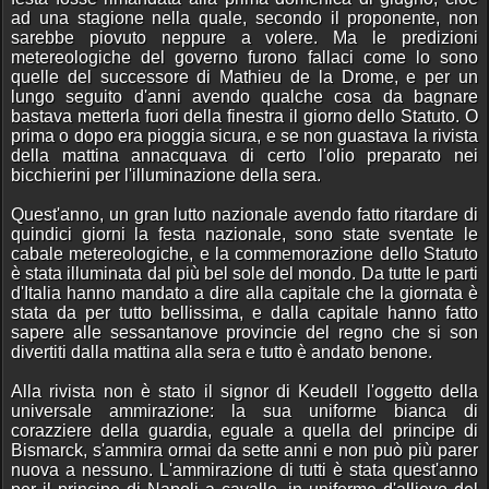
ad una stagione nella quale, secondo il proponente, non
sarebbe piovuto neppure a volere. Ma le predizioni
metereologiche del governo furono fallaci come lo sono
quelle del successore di Mathieu de la Drome, e per un
lungo seguito d'anni avendo qualche cosa da bagnare
bastava metterla fuori della finestra il giorno dello Statuto. O
prima o dopo era pioggia sicura, e se non guastava la rivista
della mattina annacquava di certo l'olio preparato nei
bicchierini per l'illuminazione della sera.
Quest'anno, un gran lutto nazionale avendo fatto ritardare di
quindici giorni la festa nazionale, sono state sventate le
cabale metereologiche, e la commemorazione dello Statuto
è stata illuminata dal più bel sole del mondo. Da tutte le parti
d'Italia hanno mandato a dire alla capitale che la giornata è
stata da per tutto bellissima, e dalla capitale hanno fatto
sapere alle sessantanove provincie del regno che si son
divertiti dalla mattina alla sera e tutto è andato benone.
Alla rivista non è stato il signor di Keudell l'oggetto della
universale ammirazione: la sua uniforme bianca di
corazziere della guardia, eguale a quella del principe di
Bismarck, s'ammira ormai da sette anni e non può più parer
nuova a nessuno. L'ammirazione di tutti è stata quest'anno