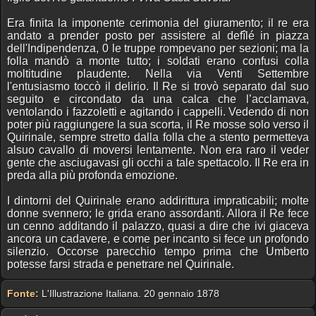
Era finita la imponente cerimonia del giuramento; il re era
andato a prender posto per assistere al defîlé in piazza
dell'Indipendenza, 0 le truppe rompevano per sezioni; ma la
folla mandò a monte tutto; i soldati erano confusi colla
moltitudine plaudente. Nella via Venti Settembre
l'entusiasmo toccò il delirio. Il Re si trovò separato dal suo
seguito e circondato da una calca che l’acclamava,
ventolando i fazzoletti e agitando i cappelli. Vedendo di non
poter più raggiungere la sua scorta, il Re mosse solo verso il
Quirinale, sempre stretto dalla folla che a stento permetteva
alsuo cavallo di moversi lentamente. Non era raro il veder
gente che asciugavasi gli occhi a tale spettacolo. Il Re era in
preda alla più profonda emozione.
I dintorni del Quirinale erano addirittura impraticabili; molte
donne svennero; le grida erano assordanti. Allora il Re fece
un cenno additando il palazzo, quasi a dire che ivi giaceva
ancora un cadavere, e come per incanto si fece un profondo
silenzio. Occorse parecchio tempo prima che Umberto
potesse farsi strada e penetrare nel Quirinale.
Fonte:
L'Illustrazione Italiana. 20 gennaio 1878