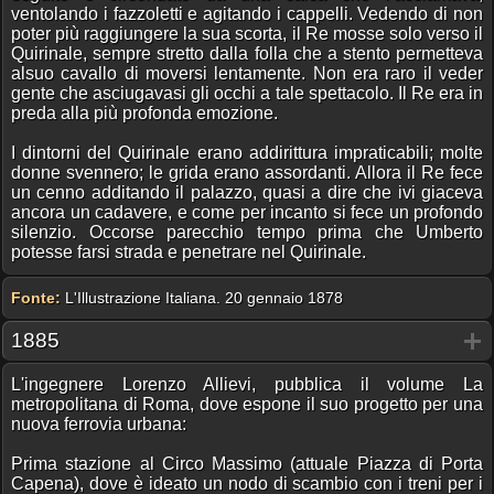
ventolando i fazzoletti e agitando i cappelli. Vedendo di non
poter più raggiungere la sua scorta, il Re mosse solo verso il
Quirinale, sempre stretto dalla folla che a stento permetteva
alsuo cavallo di moversi lentamente. Non era raro il veder
gente che asciugavasi gli occhi a tale spettacolo. Il Re era in
preda alla più profonda emozione.
I dintorni del Quirinale erano addirittura impraticabili; molte
donne svennero; le grida erano assordanti. Allora il Re fece
un cenno additando il palazzo, quasi a dire che ivi giaceva
ancora un cadavere, e come per incanto si fece un profondo
silenzio. Occorse parecchio tempo prima che Umberto
potesse farsi strada e penetrare nel Quirinale.
Fonte:
L'Illustrazione Italiana. 20 gennaio 1878
1885
L'ingegnere Lorenzo Allievi, pubblica il volume La
metropolitana di Roma, dove espone il suo progetto per una
nuova ferrovia urbana:
Prima stazione al Circo Massimo (attuale Piazza di Porta
Capena), dove è ideato un nodo di scambio con i treni per i