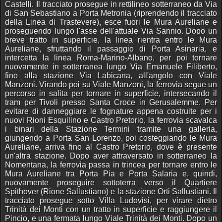
Castelli. Il tracciato prosegue in rettilineo sotterraneo da Via
di San Sebastiano a Porta Metronia (riprendendo il tracciato
della Linea di Trastevere), esce fuori le Mura Aureliane e
proseguendo lungo l'asse dell'attuale Via Sannio. Dopo un
breve tratto in superficie, la linea rientra entro le Mura
Aureliane, sfruttando il passaggio di Porta Asinaria, e
intercetta la linea Roma-Marino-Albano, per poi tornare
nuovamente in sotterranea lungo Via Emanuele Filiberto,
fino alla stazione Via Labicana, all'angolo con Viale
Manzoni. Virando poi su Viale Manzoni, la ferrovia segue un
percorso in salita per tornare in superficie, intersecando il
tram per Tivoli presso Santa Croce in Gerusalemme. Per
evitare di danneggiare le fognature appena costruite per i
nuovi Rioni Esquilino e Castro Pretorio, la ferrovia scavalca
i binari della Stazione Termini tramite una galleria,
giungendo a Porta San Lorenzo, poi costeggiando le Mura
Aureliane, arriva fino al Castro Pretorio, dove è presente
un'altra stazione. Dopo aver attraversato in sotterraneo la
Nomentana, la ferrovia passa in trincea per tornare entro le
Mura Aureliane tra Porta Pia e Porta Salaria e, quindi,
nuovamente proseguire sottoterra verso il Quartiere
Spithover (Rione Sallustiano) e la stazione Orti Sallustiani. Il
tracciato prosegue sotto Villa Ludovisi, per virare dietro
Trinità dei Monti con un tratto in superficie e raggiungere il
Pincio, e una fermata lungo Viale Trinità dei Monti. Dopo un