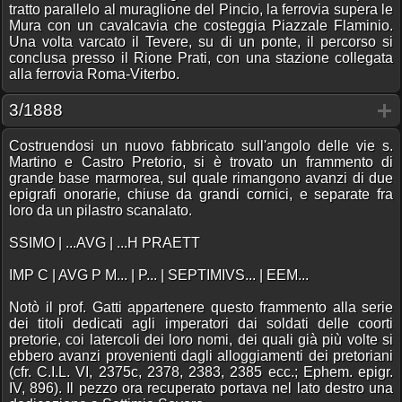
tratto parallelo al muraglione del Pincio, la ferrovia supera le
Mura con un cavalcavia che costeggia Piazzale Flaminio.
Una volta varcato il Tevere, su di un ponte, il percorso si
conclusa presso il Rione Prati, con una stazione collegata
alla ferrovia Roma-Viterbo.
3/1888
Costruendosi un nuovo fabbricato sull'angolo delle vie s.
Martino e Castro Pretorio, si è trovato un frammento di
grande base marmorea, sul quale rimangono avanzi di due
epigrafi onorarie, chiuse da grandi cornici, e separate fra
loro da un pilastro scanalato.
SSIMO | ...AVG | ...H PRAETT
IMP C | AVG P M... | P... | SEPTIMIVS... | EEM...
Notò il prof. Gatti appartenere questo frammento alla serie
dei titoli dedicati agli imperatori dai soldati delle coorti
pretorie, coi latercoli dei loro nomi, dei quali già più volte si
ebbero avanzi provenienti dagli alloggiamenti dei pretoriani
(cfr. C.I.L. VI, 2375c, 2378, 2383, 2385 ecc.; Ephem. epigr.
IV, 896). Il pezzo ora recuperato portava nel lato destro una