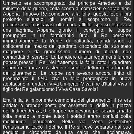
Umberto era accompagnato dal principe Amedeo e dal
ministro della guerra, colla scorta di corazzieri e carabinieri.
Appena il nuovo Re comparve alla folla, questa fece il più
profondo silenzio; gli uomini si scoprirono. Il Re,
pallidissimo, mostravasi oltremodo afflitto; spesso tergevasi
una lagrima. Appena giunto il corteggio, le truppe
proruppero in un formidabilé ùrrà. Il Re percorse
immediatamente la fî'onte di battaglia, quindi andò a
collocarsi nel mezzo del quadrato, circondato dal suo stato
maggiore e da grandissimo numero di ufliciali non
comandati di servizio. Le bandiere di tuttii reggimenti furono
portate presso il Re. Nel frattempo, la folla, rotto il quadrato
si portò nel mezzo. A stento si senti la lettura della formola
del giuramento. Le truppe non aveano ancora finito di
pronunziare il 9/40, che la folla prorompeva in nuovi
applausi e in grida di Viva Umberto! Viva il re d'Italia! Viva il
figlio det Re galantuomo ! Viva Casa Savoia!
Era finita la imponente cerimonia del giuramento; il re era
andato a prender posto per assistere al defîlé in piazza
dell'Indipendenza, 0 le truppe rompevano per sezioni; ma la
folla mandò a monte tutto; i soldati erano confusi colla
moltitudine plaudente. Nella via Venti Settembre
l'entusiasmo toccò il delirio. Il Re si trovò separato dal suo
seguito e circondato da una calca che l’acclamava,