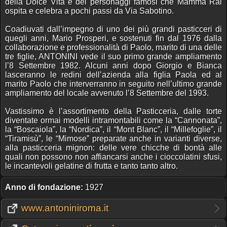
della Dolce Vita e dei personaggi famosi che Mamma Rai
ospita e celebra a pochi passi da Via Sabotino.
Coadiuvati dall’impegno di uno dei più grandi pasticceri di
quegli anni, Mario Prosperi, e sostenuti fin dal 1976 dalla
collaborazione e professionalità di Paolo, marito di una delle
tre figlie, ANTONINI vede il suo primo grande ampliamento
l’8 Settembre 1982. Alcuni anni dopo Giorgio e Bianca
lasceranno le redini dell’azienda alla figlia Paola ed al
marito Paolo che interverranno in seguito nell’ultimo grande
ampliamento del locale avvenuto l’8 Settembre del 1993.
Vastissimo è l’assortimento della Pasticceria, dalle torte
diventate ormai modelli intramontabili come la “Cannonata”,
la “Boscaiola”, la “Nordica”, il “Mont Blanc”, il “Millefoglie”, il
“Tiramisù”, le “Mimose” preparate anche in varianti diverse,
alla pasticceria mignon: delle vere chicche di bontà alle
quali non possono non affiancarsi anche i cioccolatini sfusi,
le incantevoli gelatine di frutta e tanto tanto altro.
Anno di fondazione:
1927
www.antoniniroma.it