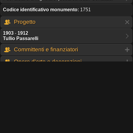
Codice identificativo monumento:
1751
Progetto
1903
-
1912
Tullio Passarelli
Committenti e finanziatori
Opere d'arte e decorazioni
Gruppi e Istituzioni
Condividi pagina
TI PIACE QUESTO PROGETTO?
UNA DONAZIONE DEL COSTO D'UN CAFFÈ,
MANTIENE ONLINE IL SERVER UN ALTRO GIORNO!