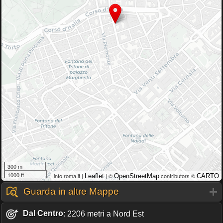
300 m
1000 ft
info.roma.it |
| ©
contributors ©
Leaflet
OpenStreetMap
CARTO
Guarda in altre Mappe
Dal Centro
: 2206 metri a Nord Est