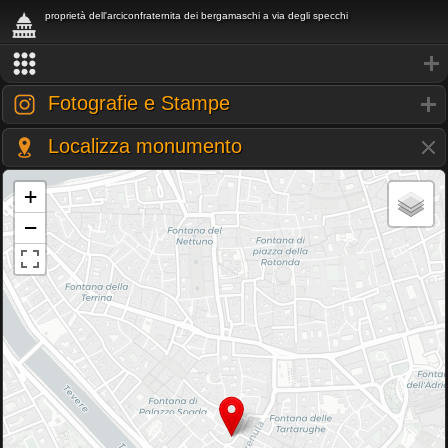
proprietà dell'arciconfraternita dei bergamaschi a via degli specchi
Fotografie e Stampe
Localizza monumento
+
−