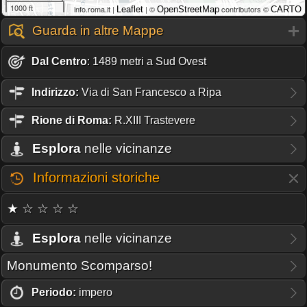
1000 ft
info.roma.it |
| ©
contributors ©
Leaflet
OpenStreetMap
CARTO
Guarda in altre Mappe
Dal Centro
: 1489 metri a Sud Ovest
Indirizzo:
Via di San Francesco a Ripa
Rione
di Roma:
R.XIII Trastevere
Esplora
nelle vicinanze
Informazioni storiche
★ ☆ ☆ ☆ ☆
Esplora
nelle vicinanze
Monumento Scomparso!
Periodo:
impero