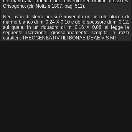
diè mano alla fabbrica del convento dei Trinitari presso S.
Crisogono. (cfr. Notizie 1897, pag. 511).
Nei lavori di sterro poi si è rinvenuto un piccolo blocco di
marmo bianco di m. 0,24 X 0,10 e dello spessore di m. 0,12,
sul quale, in un riquadro di m. 0,16 X 0,08, si legge la
seguente iscrizione, grossolanamente scolpita in rozzi
caratteri: THEOGENEA RVTILI BONAE DEAE V S M I.
Giova ricordare che, in quei pressi, oltre una base marmorea
fu rinvenuto il cippo, che ancora può vedersi fisso nel muro
del conservatorio di S. Pasquale Baylon, ricordante la
restitutio del simulacrum e la costruzione dell'aedes della
Bona Dea, protettrice dell' insula Bolani. (C.I.L. VI, 65, 66,
67).
A. Valle.
Fonte:
Notizie degli scavi di antichità
Condividi pagina