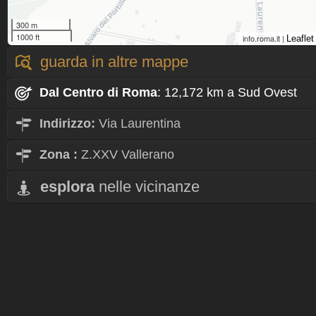
300 m
1000 ft
info.roma.it |
Leaflet
guarda in altre mappe
Dal Centro
di Roma
: 12,172 km a Sud Ovest
Indirizzo:
Via Laurentina
Zona
:
Z.XXV Vallerano
esplora
nelle vicinanze