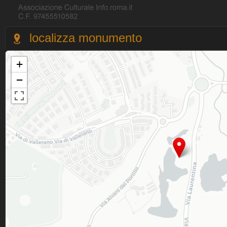
localizza monumento
+
−