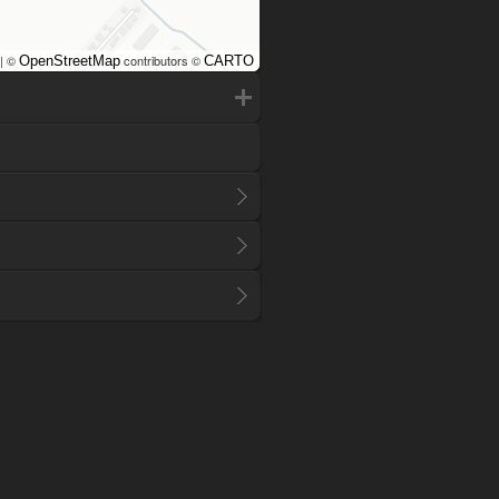
| ©
contributors ©
OpenStreetMap
CARTO