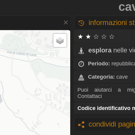
ca
informazioni st
★ ★ ☆ ☆ ☆
esplora
nelle v
Periodo:
repubblic
Categoria:
cave
Puoi aiutarci a mig
Contattaci
Codice identificativo
condividi pagi