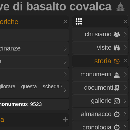
ve di basalto covalca
oriche
chi siamo
visite
icinanze
storia
a
monumenti
liorare questa scheda?
documenti
gallerie
 monumento:
9523
almanacco
na
cronologia