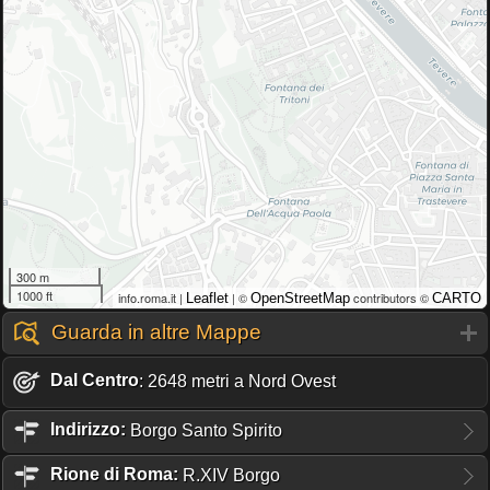
300 m
1000 ft
info.roma.it |
| ©
contributors ©
Leaflet
OpenStreetMap
CARTO
Guarda in altre Mappe
Dal Centro
: 2648 metri a Nord Ovest
Indirizzo:
Borgo Santo Spirito
Rione
di Roma:
R.XIV Borgo