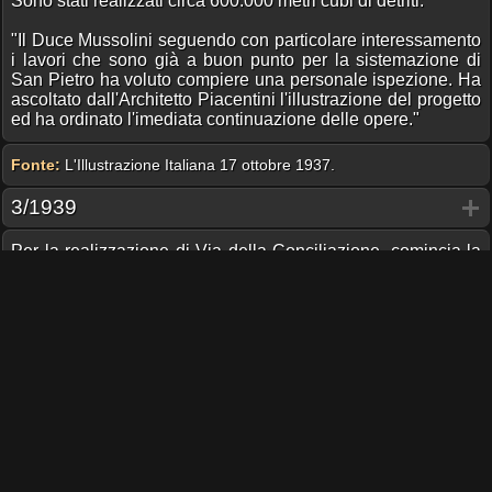
Sono stati realizzati circa 600.000 metri cubi di detriti:
"Il Duce Mussolini seguendo con particolare interessamento
i lavori che sono già a buon punto per la sistemazione di
San Pietro ha voluto compiere una personale ispezione. Ha
ascoltato dall'Architetto Piacentini l'illustrazione del progetto
ed ha ordinato l'imediata continuazione delle opere."
Fonte:
L'Illustrazione Italiana 17 ottobre 1937.
3/1939
Per la realizzazione di Via della Conciliazione, comincia la
demolizione dell'Ospedale di San Carlo.
Committenti e finanziatori
Descrizione
Progettato dall'architetto Francesco Belli.
Stampe antiche