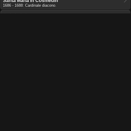
Santa Maria in Cosmedin
1686 - 1688: Cardinale diacono.
☆ ☆ ☆ ★ ★
Sant'Agata dei Goti
1688 - 1693: Cardinale diacono.
☆ ☆ ☆ ★ ★
Santa Maria in via lata
1693 - 1730: Cardinale diacono.
★ ★ ★ ★ ★
Santa Maria Maggiore
1694 - 1699: Arciprete.
★ ★ ★ ★ ★
Cattedrale di San Giovanni in Laterano
1699 - 1730: Arciprete.
☆ ☆ ☆ ★ ★
Biblioteca Apostolica Vaticana
1704 - 1730: Bibliotecario Apostolico.
Luogo di sepoltura
★ ★ ★ ★ ★