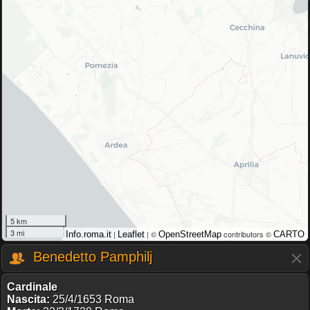
5 km
3 mi
|
| ©
contributors ©
Info.roma.it
Leaflet
OpenStreetMap
CARTO
Benedetto Pamphilj
Cardinale
Nascita:
25/4/1653 Roma